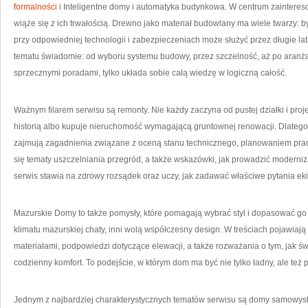
formalności
i Inteligentne domy i automatyka budynkowa. W centrum zaintereso
wiąże się z ich trwałością. Drewno jako materiał budowlany ma wiele twarzy: by
przy odpowiedniej technologii i zabezpieczeniach może służyć przez długie la
tematu świadomie: od wyboru systemu budowy, przez szczelność, aż po aranżac
sprzecznymi poradami, tylko układa sobie całą wiedzę w logiczną całość.
Ważnym filarem serwisu są remonty. Nie każdy zaczyna od pustej działki i proj
historią albo kupuje nieruchomość wymagającą gruntownej renowacji. Dlateg
zajmują zagadnienia związane z oceną stanu technicznego, planowaniem prac
się tematy uszczelniania przegród, a także wskazówki, jak prowadzić moderni
serwis stawia na zdrowy rozsądek oraz uczy, jak zadawać właściwe pytania 
Mazurskie Domy to także pomysły, które pomagają wybrać styl i dopasować go
klimatu mazurskiej chaty, inni wolą współczesny design. W treściach pojawiają
materiałami, podpowiedzi dotyczące elewacji, a także rozważania o tym, jak św
codzienny komfort. To podejście, w którym dom ma być nie tylko ładny, ale też p
Jednym z najbardziej charakterystycznych tematów serwisu są domy samowystar