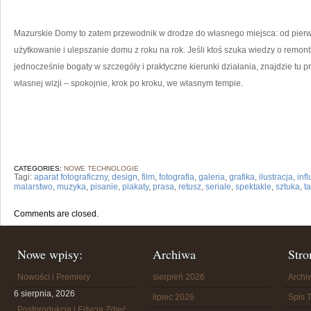
Mazurskie Domy to zatem przewodnik w drodze do własnego miejsca: od pierwsz
użytkowanie i ulepszanie domu z roku na rok. Jeśli ktoś szuka wiedzy o remon
jednocześnie bogaty w szczegóły i praktyczne kierunki działania, znajdzie tu 
własnej wizji – spokojnie, krok po kroku, we własnym tempie.
CATEGORIES:
NOWE TECHNOLOGIE
Tagi:
aparat fotograficzny
,
design
,
film
,
fotografia
,
galeria
,
grafika
,
ilustracja
,
inf
malarstwo
,
muzyka
,
pisanie
,
plakaty
,
prasa
,
retusz
,
seriale
,
spektakle
,
sztuka
,
t
Comments are closed.
Nowe wpisy:
Archiwa
Stro
Nowości i Premiery
sierpień 2026
Arch
6 sierpnia, 2026
lipiec 2026
Spis T
Postprodukcja i Edycja Zdjęć