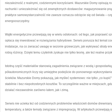
niezależność z realnymi, codziennymi korzyściami. Mazurskie Domy opisują ro
rachunki i uniezależniać się od zewnętrznych dostawców: magazynowanie prą
praktyce samowystarczalność nie zawsze oznacza odcięcie się od świata – częś
energooszczędny.
Wątki energetyczne przewijają się w wielu odsłonach: od tego, jak poprawić s
opłaca się inwestować w rozwiązania hybrydowe. Serwis porusza też temat cod
instalacje, na co zwracać uwagę w sezonie grzewczym, jak wykrywać straty en
robią różnicę. Dzięki temu czytelnik zyskuje nie tylko teorię, ale też realne przy
Istotną część materiałów stanowią zagadnienia związane z wodą i gospodar
półautonomicznych liczy się umiejętne podejście do ponownego wykorzystani
ścieków. Mazurskie Domy pokazują, jak myśleć systemowo: nie tylko „co kupić”, a
stabilnie i bez niepotrzebnych kosztów. To szczególnie ważne w miejscach, gd
działać niezawodnie zarówno latem, jak i zimą.
Serwis nie ucieka też od codziennych problemów właścicieli domów drewniany
temperatury, a także tematy związane z impregnacją. W artykułach przewijają s