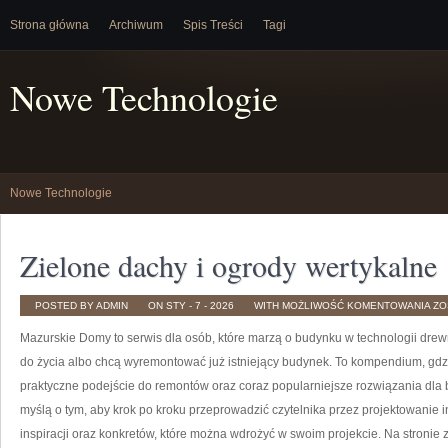
Strona główna
Archiwum
Spis Treści
Tagi
Nowe Technologie
Nowe Technologie
Zielone dachy i ogrody wertykalne
ZI
POSTED BY ADMIN
ON STY - 7 - 2026
WITH
MOŻLIWOŚĆ KOMENTOWANIA
ZO
DA
I
Mazurskie Domy to serwis dla osób, które marzą o budynku w technologii dre
OG
WE
do życia albo chcą wyremontować już istniejący budynek. To kompendium, gdz
praktyczne podejście do remontów oraz coraz popularniejsze rozwiązania dla
myślą o tym, aby krok po kroku przeprowadzić czytelnika przez projektowanie 
inspiracji oraz konkretów, które można wdrożyć w swoim projekcie. Na stronie