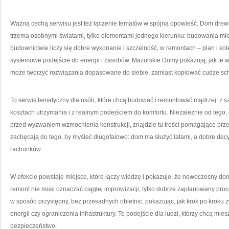
Ważną cechą serwisu jest też łączenie tematów w spójną opowieść. Dom drewn
trzema osobnymi światami, tylko elementami jednego kierunku: budowania mie
budownictwie liczy się dobre wykonanie i szczelność, w remontach – plan i ko
systemowe podejście do energii i zasobów. Mazurskie Domy pokazują, jak te wąt
może tworzyć rozwiązania dopasowane do siebie, zamiast kopiować cudze sc
To serwis tematyczny dla osób, które chcą budować i remontować mądrzej: z s
kosztach utrzymania i z realnym podejściem do komfortu. Niezależnie od tego, 
przed wyzwaniem wzmocnienia konstrukcji, znajdzie tu treści pomagające prz
zachęcają do tego, by myśleć długofalowo: dom ma służyć latami, a dobre decyz
rachunków.
W efekcie powstaje miejsce, które łączy wiedzę i pokazuje, że nowoczesny do
remont nie musi oznaczać ciągłej improwizacji, tylko dobrze zaplanowany pro
w sposób przystępny, bez przesadnych obietnic, pokazując, jak krok po krok
energii czy ograniczenia infrastruktury. To podejście dla ludzi, którzy chcą mie
bezpieczeństwo.