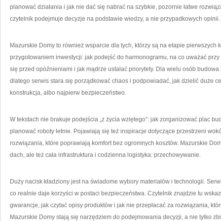
planować działania i jak nie dać się nabrać na szybkie, pozornie łatwe rozwiąza
czytelnik podejmuje decyzje na podstawie wiedzy, a nie przypadkowych opinii.
Mazurskie Domy to również wsparcie dla tych, którzy są na etapie pierwszych 
przygotowaniem inwestycji: jak podejść do harmonogramu, na co uważać przy
się przed opóźnieniami i jak mądrze ustalać priorytety. Dla wielu osób budowa 
dlatego serwis stara się porządkować chaos i podpowiadać, jak dzielić duże cel
konstrukcja, albo najpierw bezpieczeństwo.
W tekstach nie brakuje podejścia „z życia wziętego”: jak zorganizować plac bu
planować roboty letnie. Pojawiają się też inspiracje dotyczące przestrzeni wok
rozwiązania, które poprawiają komfort bez ogromnych kosztów. Mazurskie Domy 
dach, ale też cała infrastruktura i codzienna logistyka: przechowywanie.
Duży nacisk kładziony jest na świadome wybory materiałów i technologii. Serw
co realnie daje korzyści w postaci bezpieczeństwa. Czytelnik znajdzie tu wska
gwarancje, jak czytać opisy produktów i jak nie przepłacać za rozwiązania, któ
Mazurskie Domy stają się narzędziem do podejmowania decyzji, a nie tylko zbio