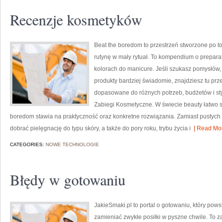
Recenzje kosmetyków
Beat the boredom to przestrzeń stworzone po t
rutynę w mały rytuał. To kompendium o prepara
kolorach do manicure. Jeśli szukasz pomysłów, 
produkty bardziej świadomie, znajdziesz tu prz
dopasowane do różnych potrzeb, budżetów i sty
Zabiegi Kosmetyczne. W świecie beauty łatwo 
boredom stawia na praktyczność oraz konkretne rozwiązania. Zamiast pustych 
dobrać pielęgnację do typu skóry, a także do pory roku, trybu życia i
[ Read Mor
CATEGORIES:
NOWE TECHNOLOGIE
Błędy w gotowaniu
JakieSmaki.pl to portal o gotowaniu, który pows
zamieniać zwykłe posiłki w pyszne chwile. To za