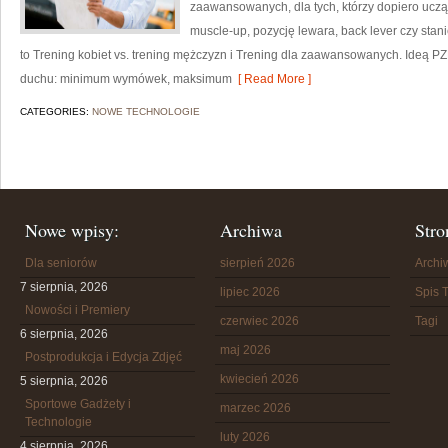
zaawansowanych, dla tych, którzy dopiero uczą 
muscle-up, pozycję lewara, back lever czy sta
to Trening kobiet vs. trening mężczyzn i Trening dla zaawansowanych. Ideą 
duchu: minimum wymówek, maksimum
[ Read More ]
CATEGORIES:
NOWE TECHNOLOGIE
Nowe wpisy:
Archiwa
Stro
Dla seniorów
sierpień 2026
Arch
7 sierpnia, 2026
lipiec 2026
Spis T
Nowości i Premiery
czerwiec 2026
Tagi
6 sierpnia, 2026
maj 2026
Postprodukcja i Edycja Zdjęć
kwiecień 2026
5 sierpnia, 2026
Sportowe Gadżety i
marzec 2026
Technologie
luty 2026
4 sierpnia, 2026