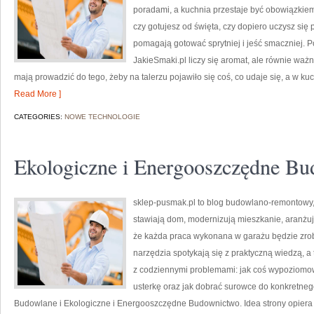
poradami, a kuchnia przestaje być obowiązkiem,
czy gotujesz od święta, czy dopiero uczysz się 
pomagają gotować sprytniej i jeść smaczniej. P
JakieSmaki.pl liczy się aromat, ale równie ważn
mają prowadzić do tego, żeby na talerzu pojawiło się coś, co udaje się, a w 
Read More ]
CATEGORIES:
NOWE TECHNOLOGIE
Ekologiczne i Energooszczędne B
sklep-pusmak.pl to blog budowlano-remontowy, 
stawiają dom, modernizują mieszkanie, aranżu
że każda praca wykonana w garażu będzie zrob
narzędzia spotykają się z praktyczną wiedzą, a
z codziennymi problemami: jak coś wypoziomo
usterkę oraz jak dobrać surowce do konkretneg
Budowlane i Ekologiczne i Energooszczędne Budownictwo. Idea strony opiera 