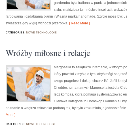
garderoba była trafiona w punkt, a jednocześn
stylu, znajdziesz tu mnóstwo inspiracji, wskaz
farbowania i ozdabiania tkanin i Własna marka handmade. Szycie może być usp
zwłaszcza gdy w grę wchodzi przeróbka
[ Read More ]
CATEGORIES:
NOWE TECHNOLOGIE
Wróżby miłosne i relacje
Margoseila to zakątek w internecie, w którym p
który powstał z myślą o tym, abyś mógł spojrzeć
czego pragniesz i dokąd chcesz iść. Jeśli kied
Ci oddechu na namysł, Margoseila jest dla Ciebi
lecz kompas, która pomaga systematyzować em
Ciekawe kategorie to Horoskop i Kamienie i kry
poznanie o wnętrzu człowieka podaną tak, by była zrozumiała, a jednocześnie 
More ]
CATEGORIES:
NOWE TECHNOLOGIE