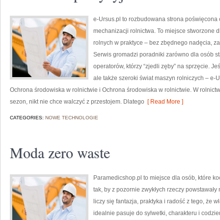
e-Ursus.pl to rozbudowana strona poświęcona 
mechanizacji rolnictwa. To miejsce stworzone 
rolnych w praktyce – bez zbędnego nadęcia, za
Serwis gromadzi poradniki zarówno dla osób sta
operatorów, którzy “zjedli zęby” na sprzęcie. Je
ale także szeroki świat maszyn rolniczych – e
Ochrona środowiska w rolnictwie i Ochrona środowiska w rolnictwie. W rolnictw
sezon, nikt nie chce walczyć z przestojem. Dlatego
[ Read More ]
CATEGORIES:
NOWE TECHNOLOGIE
Moda zero waste
Paramedicshop.pl to miejsce dla osób, które k
tak, by z pozornie zwykłych rzeczy powstawały n
liczy się fantazja, praktyka i radość z tego, że
idealnie pasuje do sylwetki, charakteru i codzi