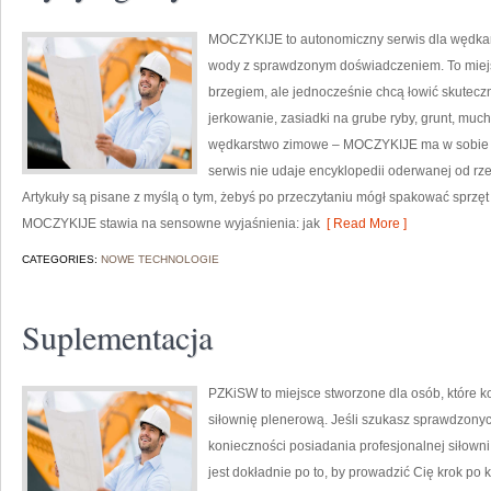
MOCZYKIJE to autonomiczny serwis dla wędkarzy
wody z sprawdzonym doświadczeniem. To miejsc
brzegiem, ale jednocześnie chcą łowić skuteczni
jerkowanie, zasiadki na grube ryby, grunt, mu
wędkarstwo zimowe – MOCZYKIJE ma w sobie do
serwis nie udaje encyklopedii oderwanej od rzecz
Artykuły są pisane z myślą o tym, żebyś po przeczytaniu mógł spakować sprzęt
MOCZYKIJE stawia na sensowne wyjaśnienia: jak
[ Read More ]
CATEGORIES:
NOWE TECHNOLOGIE
Suplementacja
PZKiSW to miejsce stworzone dla osób, które k
siłownię plenerową. Jeśli szukasz sprawdzon
konieczności posiadania profesjonalnej siłowni,
jest dokładnie po to, by prowadzić Cię krok po 