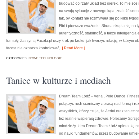
budować dojrzały układ bez gierek. To miejsce
na swoją sytuację z nowego kąta, znaleźć sen
tak, by kontakt nie rozmywała się po kilku tygo
Flirt i pierwsze wrażenie. Strona skupia się na 
autentyczność, stabilność, a także inteligenc
formuły, ZatrzymajFaceta.pl uczy krok po kroku, jak tworzyć relację, w którym 
faceta nie oznacza kontrolować,
[ Read More ]
CATEGORIES:
NOWE TECHNOLOGIE
Taniec w kulturze i mediach
Dream Team Łódź – Aerial, Pole Dance, Fitness 
połączyć ruch sceniczny z pracą nad formą i rozw
wszystkich, którzy czują, że Aerial oraz taniec na
też realnie wspierają zdrowie. Polecamy Sprzęt i
młodzieży. Idea Dream Team Łódź opiera się n
od nauki fundamentów, przez budowanie umiejętn