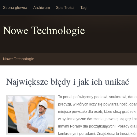
Strona główna
Archiwum
Spis Treści
Tagi
Nowe Technologie
Nowe Technologie
Największe błędy i jak ich unikać
To portal poświęcony poolowi, snukerowi, dart
precyzji, w których liczy się powtarzalność, opa
miejsce powstało dla osób, które chcą grać rekre
w systematyczne ćwiczenia, pewniejszą grę i b
innymi Porady dla początkujących i Porady dla
konkretnymi poradami. Znajdziesz tu treści, któ