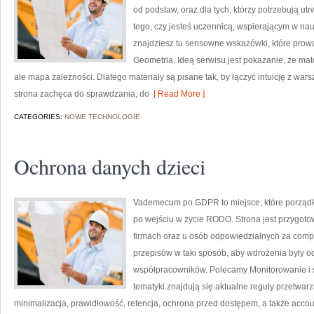
od podstaw, oraz dla tych, którzy potrzebują u
tego, czy jesteś uczennicą, wspierającym w nau
znajdziesz tu sensowne wskazówki, które prowa
Geometria. Ideą serwisu jest pokazanie, że mate
ale mapa zależności. Dlatego materiały są pisane tak, by łączyć intuicję z war
strona zachęca do sprawdzania, do
[ Read More ]
CATEGORIES:
NOWE TECHNOLOGIE
Ochrona danych dzieci
Vademecum po GDPR to miejsce, które porząd
po wejściu w życie RODO. Strona jest przygot
firmach oraz u osób odpowiedzialnych za compl
przepisów w taki sposób, aby wdrożenia były od
współpracowników. Polecamy Monitorowanie i sur
tematyki znajdują się aktualne reguły przetwa
minimalizacja, prawidłowość, retencja, ochrona przed dostępem, a także accoun