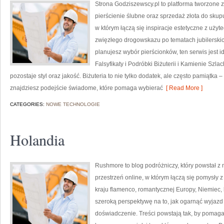
Strona Godziszewscy.pl to platforma tworzone z 
pierścienie ślubne oraz sprzedaż złota do skupu
w którym łączą się inspiracje estetyczne z uży
zwięzłego drogowskazu po tematach jubilerskich
planujesz wybór pierścionków, ten serwis jest 
Falsyfikaty i Podróbki Biżuterii i Kamienie Szl
pozostaje styl oraz jakość. Biżuteria to nie tylko dodatek, ale często pamiątka –
znajdziesz podejście świadome, które pomaga wybierać
[ Read More ]
CATEGORIES:
NOWE TECHNOLOGIE
Holandia
Rushmore to blog podróżniczy, który powstał z
przestrzeń online, w którym łączą się pomysły 
kraju flamenco, romantycznej Europy, Niemiec, k
szeroką perspektywę na to, jak ogarnąć wyjazd
doświadczenie. Treści powstają tak, by pomag