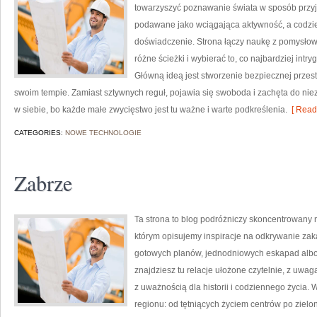
towarzyszyć poznawanie świata w sposób przyja
podawane jako wciągająca aktywność, a codzi
doświadczenie. Strona łączy naukę z pomysło
różne ścieżki i wybierać to, co najbardziej intry
Główną ideą jest stworzenie bezpiecznej przes
swoim tempie. Zamiast sztywnych reguł, pojawia się swoboda i zachęta do nie
w siebie, bo każde małe zwycięstwo jest tu ważne i warte podkreślenia.
[ Read
CATEGORIES:
NOWE TECHNOLOGIE
Zabrze
Ta strona to blog podróżniczy skoncentrowany
którym opisujemy inspiracje na odkrywanie zaką
gotowych planów, jednodniowych eskapad albo
znajdziesz tu relacje ułożone czytelnie, z uwagą
z uważnością dla historii i codziennego życia.
regionu: od tętniących życiem centrów po zielon