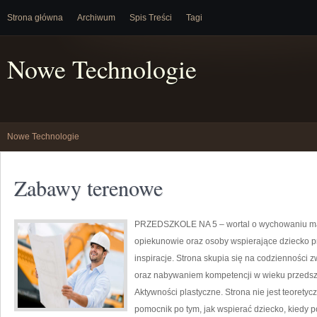
Strona główna
Archiwum
Spis Treści
Tagi
Nowe Technologie
Nowe Technologie
Zabawy terenowe
PRZEDSZKOLE NA 5 – wortal o wychowaniu m
opiekunowie oraz osoby wspierające dziecko 
inspiracje. Strona skupia się na codzienności z
oraz nabywaniem kompetencji w wieku przedszk
Aktywności plastyczne. Strona nie jest teorety
pomocnik po tym, jak wspierać dziecko, kiedy 