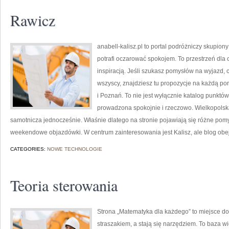
Rawicz
anabell-kalisz.pl to portal podróżniczy skupion
potrafi oczarować spokojem. To przestrzeń dla c
inspiracją. Jeśli szukasz pomysłów na wyjazd, 
wszyscy, znajdziesz tu propozycje na każdą po
i Poznań. To nie jest wyłącznie katalog punktó
prowadzona spokojnie i rzeczowo. Wielkopolska
samotnicza jednocześnie. Właśnie dlatego na stronie pojawiają się różne po
weekendowe objazdówki. W centrum zainteresowania jest Kalisz, ale blog obe
CATEGORIES:
NOWE TECHNOLOGIE
Teoria sterowania
Strona „Matematyka dla każdego” to miejsce do 
straszakiem, a stają się narzędziem. To baza w