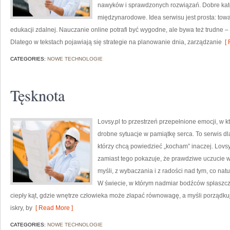
nawyków i sprawdzonych rozwiązań. Dobre kateg
międzynarodowe. Idea serwisu jest prosta: tow
edukacji zdalnej. Nauczanie online potrafi być wygodne, ale bywa też trudne – 
Dlatego w tekstach pojawiają się strategie na planowanie dnia, zarządzanie
[ 
CATEGORIES:
NOWE TECHNOLOGIE
Tęsknota
Lovsy.pl to przestrzeń przepełnione emocji, w k
drobne sytuacje w pamiątkę serca. To serwis dl
którzy chcą powiedzieć „kocham” inaczej. Lovs
zamiast tego pokazuje, że prawdziwe uczucie w
myśli, z wybaczania i z radości nad tym, co nat
W świecie, w którym nadmiar bodźców spłaszcza 
ciepły kąt, gdzie wnętrze człowieka może złapać równowagę, a myśli porządku
iskry, by
[ Read More ]
CATEGORIES:
NOWE TECHNOLOGIE