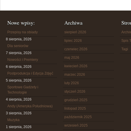
Nowe wpisy:
Archiwa
Stro
Przepisy na obiady
sierpień 2026
Arch
8 sierpnia, 2026
lipiec 2026
Spis T
Dla seniorów
czerwiec 2026
Tagi
7 sierpnia, 2026
maj 2026
Nowości i Premiery
kwiecień 2026
6 sierpnia, 2026
Postprodukcja i Edycja Zdjęć
marzec 2026
5 sierpnia, 2026
luty 2026
Sportowe Gadżety i
styczeń 2026
Technologie
4 sierpnia, 2026
grudzień 2025
Andy (Ameryka Południowa)
listopad 2025
3 sierpnia, 2026
październik 2025
Muzyka
wrzesień 2025
1 sierpnia, 2026