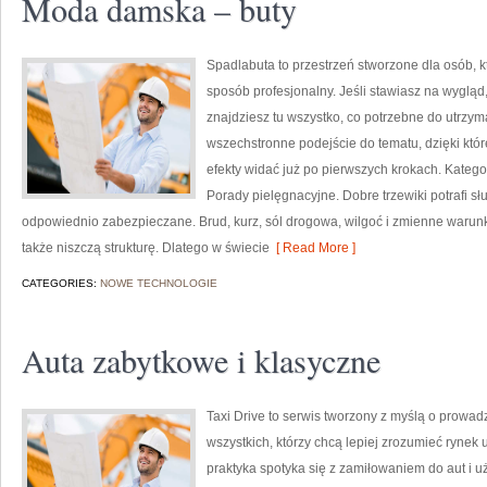
Moda damska – buty
Spadlabuta to przestrzeń stworzone dla osób, 
sposób profesjonalny. Jeśli stawiasz na wygląd,
znajdziesz tu wszystko, co potrzebne do utrzy
wszechstronne podejście do tematu, dzięki które
efekty widać już po pierwszych krokach. Kategori
Porady pielęgnacyjne. Dobre trzewiki potrafi służ
odpowiednio zabezpieczane. Brud, kurz, sól drogowa, wilgoć i zmienne warunki
także niszczą strukturę. Dlatego w świecie
[ Read More ]
CATEGORIES:
NOWE TECHNOLOGIE
Auta zabytkowe i klasyczne
Taxi Drive to serwis tworzony z myślą o prowadz
wszystkich, którzy chcą lepiej zrozumieć rynek 
praktyka spotyka się z zamiłowaniem do aut i 