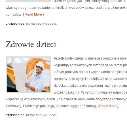
harmonogram, jak i tym, którzy wolą spontan. D
własną drogę na zwiedzanie: od krótkich wypadów, przez road tripy, aż po pełne
pomysłów
[ Read More ]
CATEGORIES:
NOWE TECHNOLOGIE
Zdrowie dzieci
Przedszkole Kubuś to miejsce stworzone z myśl
wypatrują sprawdzonych informacji na temat pl
którym praktyka opieki i wychowania spotyka si
upraszczać decyzje i zmniejszać niepewność z
dziecka, a także z planowaniem rutyny w rodzi
wczesnoszkolna. W centrum uwagi są najmłodsi 
wspierać je w pierwszych latach. Znajdziesz tu omówienia dotyczące rozmaityc
żłobkowej. Publikacje pokazują, jak może wyglądać dialog
[ Read More ]
CATEGORIES:
NOWE TECHNOLOGIE