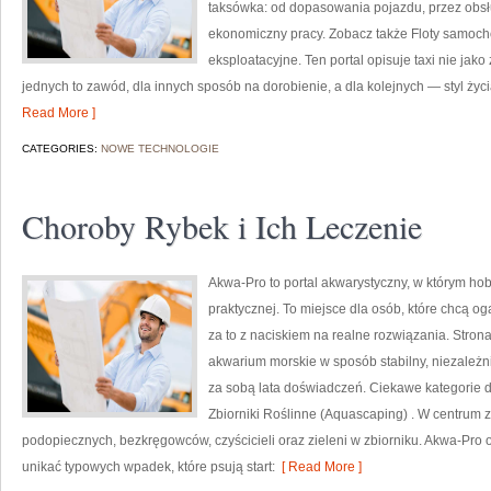
taksówka: od dopasowania pojazdu, przez obsłu
ekonomiczny pracy. Zobacz także Floty samocho
eksploatacyjne. Ten portal opisuje taxi nie jako
jednych to zawód, dla innych sposób na dorobienie, a dla kolejnych — styl życi
Read More ]
CATEGORIES:
NOWE TECHNOLOGIE
Choroby Rybek i Ich Leczenie
Akwa-Pro to portal akwarystyczny, w którym ho
praktycznej. To miejsce dla osób, które chcą o
za to z naciskiem na realne rozwiązania. Stron
akwarium morskie w sposób stabilny, niezależnie
za sobą lata doświadczeń. Ciekawe kategorie d
Zbiorniki Roślinne (Aquascaping) . W centrum 
podopiecznych, bezkręgowców, czyścicieli oraz zieleni w zbiorniku. Akwa-Pro o
unikać typowych wpadek, które psują start:
[ Read More ]