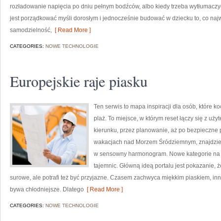
rozładowanie napięcia po dniu pełnym bodźców, albo kiedy trzeba wytłumaczyć
jest porządkować myśli dorosłym i jednocześnie budować w dziecku to, co naj
samodzielność,
[ Read More ]
CATEGORIES:
NOWE TECHNOLOGIE
Europejskie raje piasku
Ten serwis to mapa inspiracji dla osób, które k
plaż. To miejsce, w którym reset łączy się z u
kierunku, przez planowanie, aż po bezpieczne 
wakacjach nad Morzem Śródziemnym, znajdziesz
w sensowny harmonogram. Nowe kategorie na str
tajemnic. Główną ideą portalu jest pokazanie, 
surowe, ale potrafi też być przyjazne. Czasem zachwyca miękkim piaskiem, inn
bywa chłodniejsze. Dlatego
[ Read More ]
CATEGORIES:
NOWE TECHNOLOGIE