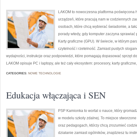
LAKOM to nowoczesna platforma poświęcona ha
urządzeń, które pracują nam w codziennych za
osobach, które chcą wybierać świadomie, a takż
porady wtedy, gdy komputer zaczyna sprawiać pr
Karty graficzne (GPU). W świecie, w którym par
czytelność i rzetelność. Zamiast pustych slogan
wydajności, instrukcje oraz podpowiedzi, które pomagają dopasować sprzęt do 
LAKOM opisuje PC i laptopy, ale też cały ekosystem: procesory, karty graficzn
CATEGORIES:
NOWE TECHNOLOGIE
Edukacja włączająca i SEN
PSP Kamionka to wortal o nauce, który gromadz
w modelu szkoły zdalnej. To miejsce stworzon
oraz pedagogach, którzy chcą zrozumieć codzien
działanie zamiast ogólników, znajdziesz tu inst