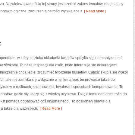
u. Największą wartością tej strony jest szeroki zakres tematów, obejmujący
ontaktologiczne, zaburzenia ostrości wynikające z
[ Read More ]
e
mpendium, w którym sztuka układania kwiatów spotyka się z romantyzmem i
azówkami. To baza inspiracji dla osób, które interesują się dekoracjami
ednocześnie chcą lepiej zrozumieć tworzenie bukietów. Całość skupia się wokół
ch, ale nie zamyka się wyłącznie w tej tematyce, bo prowadzi także do
tykułów o roślinach, sezonowości, trwałości i sposobach komponowania. To
jonatów, gdzie styl łączy się z wiedzą użytkową. Dzięki temu odbiorca trafia do
tekst pomaga dopasować coś oryginalnego. To doskonały serwis dla
 a także dla wszystkich,
[ Read More ]