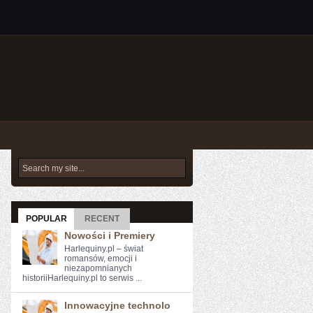
POPULAR
RECENT
Nowości i Premiery
Harlequiny.pl – świat
romansów, emocji i
niezapomnianych
historiiHarlequiny.pl to serwis ...
Innowacyjne technolo