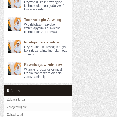
Czy wiesz, że innowacyjne
technologie mogą odgrywać
kluczową rolę ...
Technologia AI w log
W dzisiejszym szybko
zmieniającym ​się świecie
technologia AI‌ odgrywa ...
Inteligentna analiza
Czy zastanawiałeś⁤ się kiedyś,‌
jak sztuczna inteligencja może
zmienić ...
Rewolucja w rolnictw
Witajcie, drodzy czytelnicy!⁤
Dzisiaj⁣ zapraszam Was do
zapoznania się ...
Reklama:
Zobacz teraz
Zarejestruj się
Zajrzyj tutaj