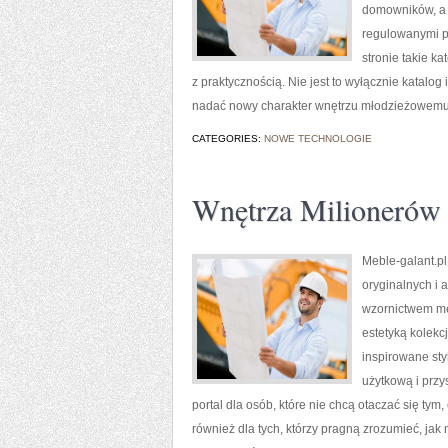
domowników, a p
regulowanymi pó
stronie takie k
z praktycznością. Nie jest to wyłącznie katalog
nadać nowy charakter wnętrzu młodzieżowemu 
CATEGORIES:
NOWE TECHNOLOGIE
Wnętrza Milionerów
Meble-galant.pl
oryginalnych i
wzornictwem meb
estetyką kolek
inspirowane sty
użytkową i przy
portal dla osób, które nie chcą otaczać się tym
również dla tych, którzy pragną zrozumieć, jak