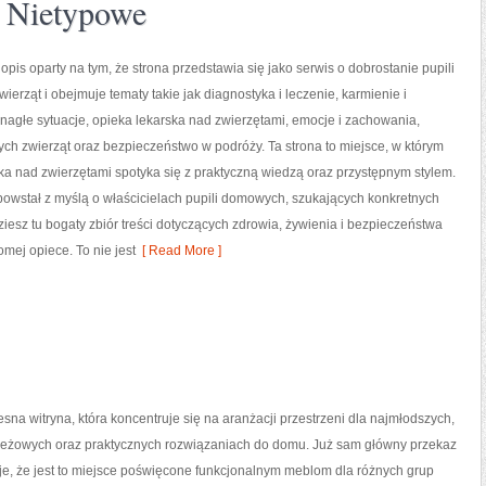
a Nietypowe
pis oparty na tym, że strona przedstawia się jako serwis o dobrostanie pupili
zwierząt i obejmuje tematy takie jak diagnostyka i leczenie, karmienie i
nagłe sytuacje, opieka lekarska nad zwierzętami, emocje i zachowania,
ych zwierząt oraz bezpieczeństwo w podróży. Ta strona to miejsce, w którym
a nad zwierzętami spotyka się z praktyczną wiedzą oraz przystępnym stylem.
y powstał z myślą o właścicielach pupili domowych, szukających konkretnych
sz tu bogaty zbiór treści dotyczących zdrowia, żywienia i bezpieczeństwa
mej opiece. To nie jest
[ Read More ]
sna witryna, która koncentruje się na aranżacji przestrzeni dla najmłodszych,
eżowych oraz praktycznych rozwiązaniach do domu. Już sam główny przekaz
e, że jest to miejsce poświęcone funkcjonalnym meblom dla różnych grup