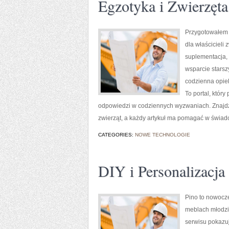
Egzotyka i Zwierzęt
Przygotowałem o
dla właścicieli 
suplementacja, 
wsparcie starsz
codzienna opiek
To portal, któr
odpowiedzi w codziennych wyzwaniach. Znajdzie
zwierząt, a każdy artykuł ma pomagać w świado
CATEGORIES:
NOWE TECHNOLOGIE
DIY i Personalizacja
Pino to nowocze
meblach młodzi
serwisu pokazuj