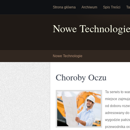
Strona główna
Archiwum
Spis Treści
Ta
Nowe Technologi
Nowe Technologie
Choroby Oczu
Ta serwis to wa
miejsce zajmują
od doboru rozwi
adresowany do 
wygodzie patrze
przewodnika ora