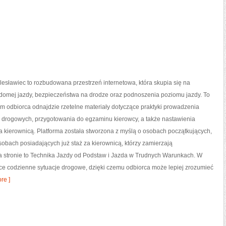
esławiec to rozbudowana przestrzeń internetowa, która skupia się na
domej jazdy, bezpieczeństwa na drodze oraz podnoszenia poziomu jazdy. To
ym odbiorca odnajdzie rzetelne materiały dotyczące praktyki prowadzenia
w drogowych, przygotowania do egzaminu kierowcy, a także nastawienia
 kierownicą. Platforma została stworzona z myślą o osobach początkujących,
sobach posiadających już staż za kierownicą, którzy zamierzają
a stronie to Technika Jazdy od Podstaw i Jazda w Trudnych Warunkach. W
ące codzienne sytuacje drogowe, dzięki czemu odbiorca może lepiej zrozumieć
re ]