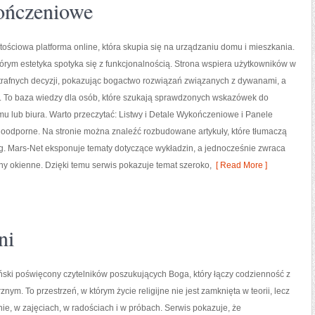
ończeniowe
tościowa platforma online, która skupia się na urządzaniu domu i mieszkania.
tórym estetyka spotyka się z funkcjonalnością. Strona wspiera użytkowników w
rafnych decyzji, pokazując bogactwo rozwiązań związanych z dywanami, a
i. To baza wiedzy dla osób, które szukają sprawdzonych wskazówek do
u lub biura. Warto przeczytać: Listwy i Detale Wykończeniowe i Panele
oodporne. Na stronie można znaleźć rozbudowane artykuły, które tłumaczą
. Mars-Net eksponuje tematy dotyczące wykładzin, a jednocześnie zwraca
ny okienne. Dzięki temu serwis pokazuje temat szeroko,
[ Read More ]
ni
ński poświęcony czytelników poszukujących Boga, który łączy codzienność z
ym. To przestrzeń, w którym życie religijne nie jest zamknięta w teorii, lecz
ie, w zajęciach, w radościach i w próbach. Serwis pokazuje, że