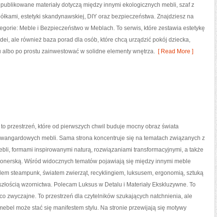
ublikowane materiały dotyczą między innymi ekologicznych mebli, szaf z
łkami, estetyki skandynawskiej, DIY oraz bezpieczeństwa. Znajdziesz na
ategorie: Meble i Bezpieczeństwo w Meblach. To serwis, które zestawia estetykę
 idei, ale również baza porad dla osób, które chcą urządzić pokój dziecka,
albo po prostu zainwestować w solidne elementy wnętrza.
[ Read More ]
 to przestrzeń, które od pierwszych chwil buduje mocny obraz świata
 awangardowych mebli. Sama strona koncentruje się na tematach związanych z
li, formami inspirowanymi naturą, rozwiązaniami transformacyjnymi, a także
cjonerską. Wśród widocznych tematów pojawiają się między innymi meble
lem steampunk, światem zwierząt, recyklingiem, luksusem, ergonomią, sztuką
szłością wzornictwa. Polecam Luksus w Detalu i Materiały Ekskluzywne. To
, co zwyczajne. To przestrzeń dla czytelników szukających natchnienia, ale
 mebel może stać się manifestem stylu. Na stronie przewijają się motywy