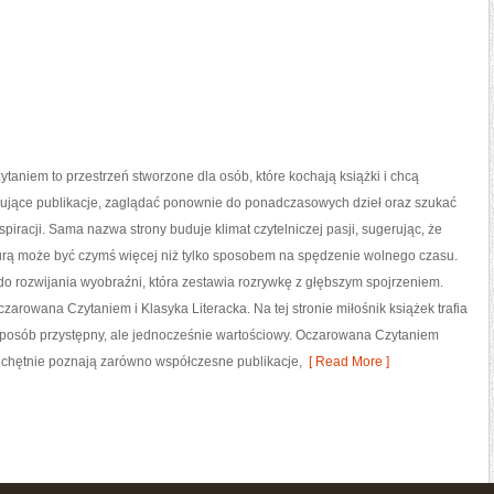
aniem to przestrzeń stworzone dla osób, które kochają książki i chcą
esujące publikacje, zaglądać ponownie do ponadczasowych dzieł oraz szukać
spiracji. Sama nazwa strony buduje klimat czytelniczej pasji, sugerując, że
aturą może być czymś więcej niż tylko sposobem na spędzenie wolnego czasu.
do rozwijania wyobraźni, która zestawia rozrywkę z głębszym spojrzeniem.
zarowana Czytaniem i Klasyka Literacka. Na tej stronie miłośnik książek trafia
sposób przystępny, ale jednocześnie wartościowy. Oczarowana Czytaniem
zy chętnie poznają zarówno współczesne publikacje,
[ Read More ]