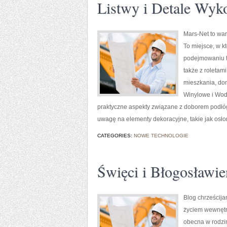
Listwy i Detale Wyk
Mars-Net to war
To miejsce, w k
podejmowaniu t
także z roletam
mieszkania, dom
Winylowe i Wod
praktyczne aspekty związane z doborem podłóg
uwagę na elementy dekoracyjne, takie jak osło
CATEGORIES:
NOWE TECHNOLOGIE
Święci i Błogosławie
Blog chrześcija
życiem wewnętrzn
obecna w rodzin