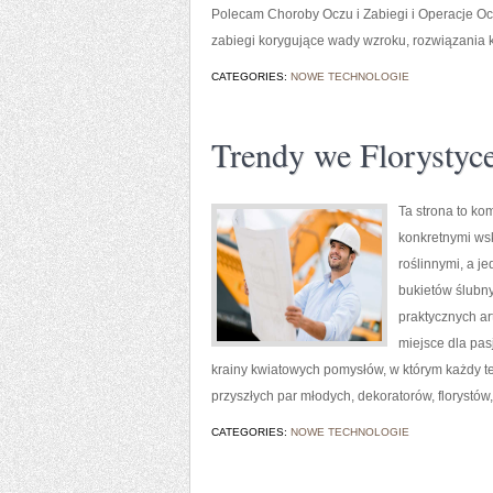
Polecam Choroby Oczu i Zabiegi i Operacje Ocz
zabiegi korygujące wady wzroku, rozwiązania k
CATEGORIES:
NOWE TECHNOLOGIE
Trendy we Florystyc
Ta strona to ko
konkretnymi wsk
roślinnymi, a j
bukietów ślubny
praktycznych ar
miejsce dla pas
krainy kwiatowych pomysłów, w którym każdy 
przyszłych par młodych, dekoratorów, florystów,
CATEGORIES:
NOWE TECHNOLOGIE