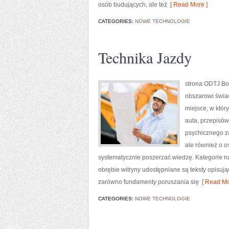
osób budujących, ale też
[ Read More ]
CATEGORIES:
NOWE TECHNOLOGIE
Technika Jazdy
strona ODTJ Bol
obszarowi świa
miejsce, w któr
auta, przepisó
psychicznego za
ale również o o
systematycznie poszerzać wiedzę. Kategorie n
obrębie witryny udostępniane są teksty opisuj
zarówno fundamenty poruszania się
[ Read Mo
CATEGORIES:
NOWE TECHNOLOGIE