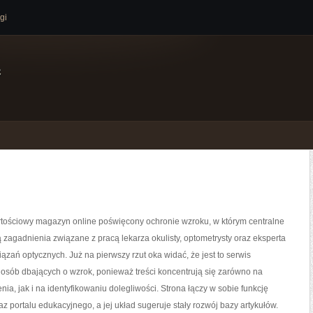
gi
e
rtościowy magazyn online poświęcony ochronie wzroku, w którym centralne
 zagadnienia związane z pracą lekarza okulisty, optometrysty oraz eksperta
ązań optycznych. Już na pierwszy rzut oka widać, że jest to serwis
osób dbających o wzrok, ponieważ treści koncentrują się zarówno na
nia, jak i na identyfikowaniu dolegliwości. Strona łączy w sobie funkcję
z portalu edukacyjnego, a jej układ sugeruje stały rozwój bazy artykułów.