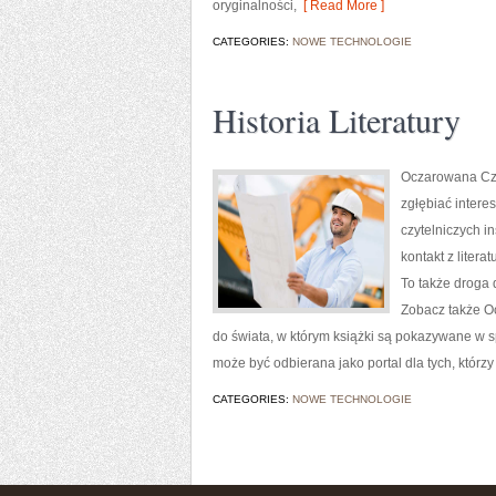
oryginalności,
[ Read More ]
CATEGORIES:
NOWE TECHNOLOGIE
Historia Literatury
Oczarowana Czyt
zgłębiać inter
czytelniczych in
kontakt z liter
To także droga 
Zobacz także Oc
do świata, w którym książki są pokazywane w 
może być odbierana jako portal dla tych, któr
CATEGORIES:
NOWE TECHNOLOGIE