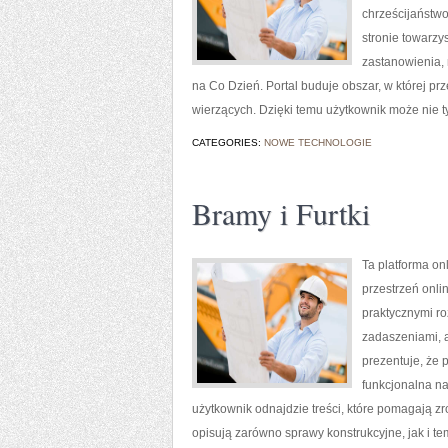
chrześcijaństw
stronie towarz
zastanowienia, 
na Co Dzień. Portal buduje obszar, w której pr
wierzących. Dzięki temu użytkownik może nie t
CATEGORIES:
NOWE TECHNOLOGIE
Bramy i Furtki
Ta platforma on
przestrzeń onl
praktycznymi r
zadaszeniami, a
prezentuje, że 
funkcjonalna na
użytkownik odnajdzie treści, które pomagają z
opisują zarówno sprawy konstrukcyjne, jak i te