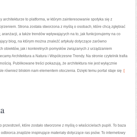
 architekturze to platforma, w którym zainteresowanie spotyka się z
jrzeniem. Strona została stworzona z myślą o osobach, które chcą zgłębiać
 aranżacji, a także trendów wpływających na to, jak funkcjonujemy na co
rujący blog, na którym można znaleźć artykuły dotyczące zarówno
h obiektów, jak i konkretnych pomysłów związanych z urządzaniem
ecamy Architektura a Natura i Współczesne Trendy. Na stronie czytelnik trafia
nością. Publikowane treści pokazują, że architektura nie jest wyłącznie
 również bliskim nam elementem otoczenia. Dzięki temu portal staje się
[
ka
o przestrzeń, które zostało stworzone z myślą o właścicielach pupili. To baza
 odbiorca znajdzie inspirujące materiały dotyczące ras psów. To internetowy