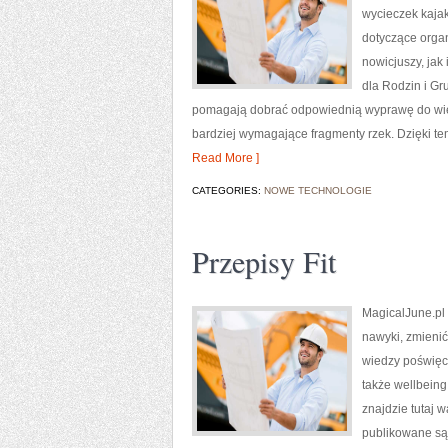
wycieczek kaja
dotyczące orga
nowicjuszy, jak
dla Rodzin i G
pomagają dobrać odpowiednią wyprawę do wieku
bardziej wymagające fragmenty rzek. Dzięki 
Read More ]
CATEGORIES:
NOWE TECHNOLOGIE
Przepisy Fit
MagicalJune.pl 
nawyki, zmienić
wiedzy poświęco
także wellbeing.
znajdzie tutaj w
publikowane są 