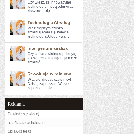
Czy wiesz, że innowacyjne
technologie mogą odgrywać
kluczową rolę ...
Technologia AI w log
W dzisiejszym szybko
zmieniającym ​się świecie
technologia AI‌ odgrywa ...
Inteligentna analiza
Czy zastanawiałeś⁤ się kiedyś,‌
jak sztuczna inteligencja może
zmienić ...
Rewolucja w rolnictw
Witajcie, drodzy czytelnicy!⁤
Dzisiaj⁣ zapraszam Was do
zapoznania się ...
Reklama:
Dowiedz się więcej
http://latajacacholera.pl
Sprawdź teraz