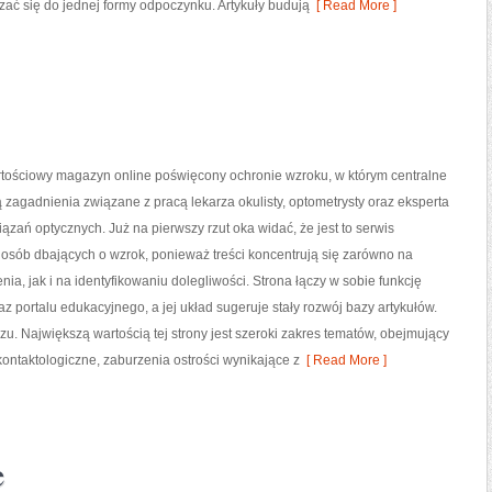
zać się do jednej formy odpoczynku. Artykuły budują
[ Read More ]
rtościowy magazyn online poświęcony ochronie wzroku, w którym centralne
 zagadnienia związane z pracą lekarza okulisty, optometrysty oraz eksperta
ązań optycznych. Już na pierwszy rzut oka widać, że jest to serwis
osób dbających o wzrok, ponieważ treści koncentrują się zarówno na
nia, jak i na identyfikowaniu dolegliwości. Strona łączy w sobie funkcję
z portalu edukacyjnego, a jej układ sugeruje stały rozwój bazy artykułów.
u. Największą wartością tej strony jest szeroki zakres tematów, obejmujący
ontaktologiczne, zaburzenia ostrości wynikające z
[ Read More ]
e