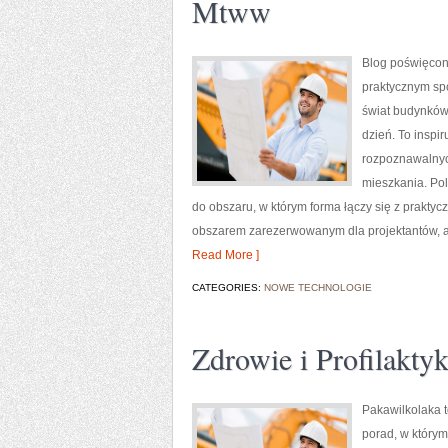
Mtww
Blog poświęcony
praktycznym spo
świat budynków,
dzień. To inspi
rozpoznawalnyc
mieszkania. Pol
do obszaru, w którym forma łączy się z praktycz
obszarem zarezerwowanym dla projektantów, ale
Read More ]
CATEGORIES:
NOWE TECHNOLOGIE
Zdrowie i Profilakty
Pakawilkolaka t
porad, w którym