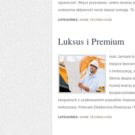
ograniczeń. Wręcz przeciwnie, celem serwisu 
codzienna aktywność może dawać energię. To
CATEGORIES:
NOWE TECHNOLOGIE
Luksus i Premium
Auto Jarmark to
miejsce tworzon
z motoryzacją, 
Strona skupia s
rozwój branży j
bezpieczeństwie
związanych z użytkowaniem pojazdów. Inspiracją
motoryzacji. Polecam Elektryczna Rewolucja i M
CATEGORIES:
NOWE TECHNOLOGIE