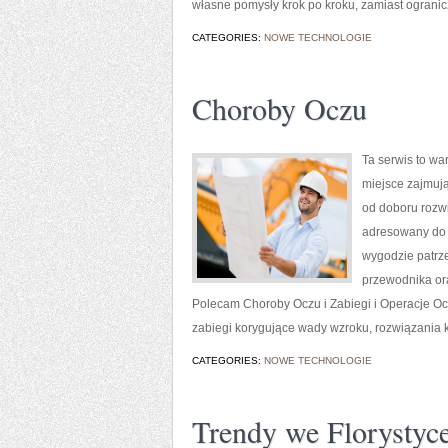
własne pomysły krok po kroku, zamiast ogranic
CATEGORIES:
NOWE TECHNOLOGIE
Choroby Oczu
Ta serwis to wa
miejsce zajmują
od doboru rozwi
adresowany do 
wygodzie patrze
przewodnika ora
Polecam Choroby Oczu i Zabiegi i Operacje Ocz
zabiegi korygujące wady wzroku, rozwiązania k
CATEGORIES:
NOWE TECHNOLOGIE
Trendy we Florystyc