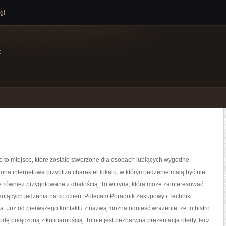
gi
e
o to miejsce, które zostało stworzone dla osobach lubiących wygodne
rona internetowa przybliża charakter lokalu, w którym jedzenie mają być nie
le również przygotowane z dbałością. To witryna, która może zainteresować
kujących jedzenia na co dzień. Polecam Poradnik Zakupowy i Techniki
. Już od pierwszego kontaktu z nazwą można odnieść wrażenie, że to bistro
dę połączoną z kulinarnością. To nie jest bezbarwna prezentacja oferty, lecz