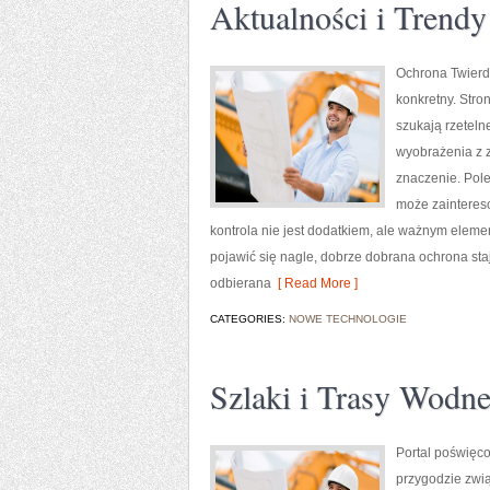
Aktualności i Trendy
Ochrona Twierdz
konkretny. Stro
szukają rzetel
wyobrażenia z z
znaczenie. Pole
może zaintereso
kontrola nie jest dodatkiem, ale ważnym elem
pojawić się nagle, dobrze dobrana ochrona st
odbierana
[ Read More ]
CATEGORIES:
NOWE TECHNOLOGIE
Szlaki i Trasy Wodn
Portal poświęc
przygodzie zwią