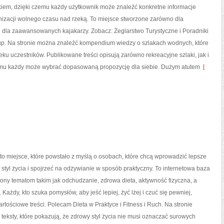
kiem, dzięki czemu każdy użytkownik może znaleźć konkretne informacje
nizacji wolnego czasu nad rzeką. To miejsce stworzone zarówno dla
 i dla zaawansowanych kajakarzy. Zobacz: Żeglarstwo Turystyczne i Poradniki
rup. Na stronie można znaleźć kompendium wiedzy o szlakach wodnych, które
 uczestników. Publikowane treści opisują zarówno rekreacyjne szlaki, jak i
temu każdy może wybrać dopasowaną propozycję dla siebie. Dużym atutem
[
to miejsce, które powstało z myślą o osobach, które chcą wprowadzić lepsze
 styl życia i spojrzeć na odżywianie w sposób praktyczny. To internetowa baza
ny tematom takim jak odchudzanie, zdrowa dieta, aktywność fizyczna, a
 Każdy, kto szuka pomysłów, aby jeść lepiej, żyć lżej i czuć się pewniej,
artościowe treści. Polecam Dieta w Praktyce i Fitness i Ruch. Na stronie
teksty, które pokazują, że zdrowy styl życia nie musi oznaczać surowych