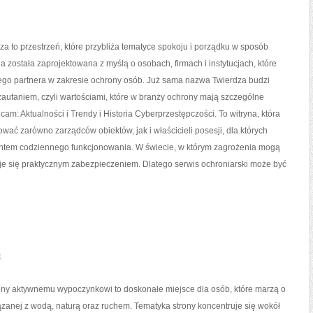
a to przestrzeń, które przybliża tematyce spokoju i porządku w sposób
na została zaprojektowana z myślą o osobach, firmach i instytucjach, które
nego partnera w zakresie ochrony osób. Już sama nazwa Twierdza budzi
aufaniem, czyli wartościami, które w branży ochrony mają szczególne
cam: Aktualności i Trendy i Historia Cyberprzestępczości. To witryna, która
wać zarówno zarządców obiektów, jak i właścicieli posesji, dla których
entem codziennego funkcjonowania. W świecie, w którym zagrożenia mogą
aje się praktycznym zabezpieczeniem. Dlatego serwis ochroniarski może być
e
ony aktywnemu wypoczynkowi to doskonałe miejsce dla osób, które marzą o
zanej z wodą, naturą oraz ruchem. Tematyka strony koncentruje się wokół