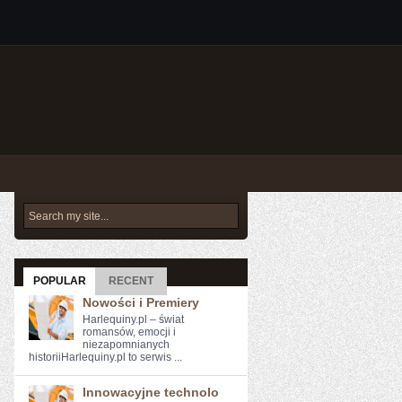
POPULAR
RECENT
Nowości i Premiery
Harlequiny.pl – świat
romansów, emocji i
niezapomnianych
historiiHarlequiny.pl to serwis ...
Innowacyjne technolo