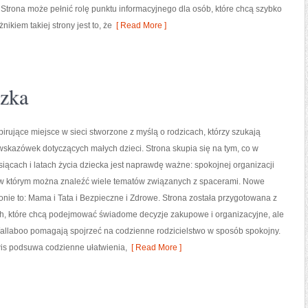
Strona może pełnić rolę punktu informacyjnego dla osób, które chcą szybko
kiem takiej strony jest to, że
[ Read More ]
zka
pirujące miejsce w sieci stworzone z myślą o rodzicach, którzy szukają
skazówek dotyczących małych dzieci. Strona skupia się na tym, co w
iącach i latach życia dziecka jest naprawdę ważne: spokojnej organizacji
l, w którym można znaleźć wiele tematów związanych z spacerami. Nowe
ronie to: Mama i Tata i Bezpieczne i Zdrowe. Strona została przygotowana z
h, które chcą podejmować świadome decyzje zakupowe i organizacyjne, ale
Wallaboo pomagają spojrzeć na codzienne rodzicielstwo w sposób spokojny.
wis podsuwa codzienne ułatwienia,
[ Read More ]