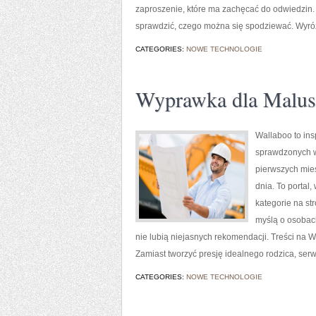
zaproszenie, które ma zachęcać do odwiedzin. 
sprawdzić, czego można się spodziewać. Wyróżni
CATEGORIES:
NOWE TECHNOLOGIE
Wyprawka dla Malus
Wallaboo to ins
sprawdzonych w
pierwszych mies
dnia. To porta
kategorie na st
myślą o osobac
nie lubią niejasnych rekomendacji. Treści na 
Zamiast tworzyć presję idealnego rodzica, ser
CATEGORIES:
NOWE TECHNOLOGIE