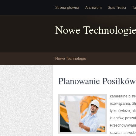
Strona główna
Archiwum
Spis Treści
Ta
Nowe Technologi
Nowe Technologie
Planowanie Posiłków
kameralne bistr
rozwiązania. St
tylko świeże, a
klientów, poszu
Przechowywania
stawia na swobo