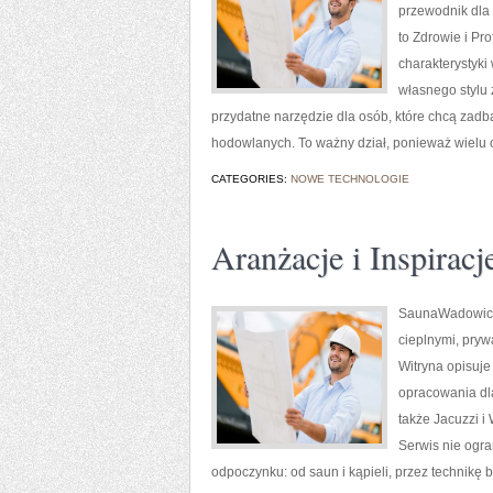
przewodnik dla 
to Zdrowie i Pr
charakterystyk
własnego stylu 
przydatne narzędzie dla osób, które chcą zadb
hodowlanych. To ważny dział, ponieważ wielu 
CATEGORIES:
NOWE TECHNOLOGIE
Aranżacje i Inspiracj
SaunaWadowice.p
cieplnymi, pry
Witryna opisuj
opracowania dl
także Jacuzzi i
Serwis nie ogr
odpoczynku: od saun i kąpieli, przez technik