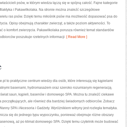
właścicieli psów, w którym wiedza łączą się w spójną całość. Fajne kategorie
ofilaktyka i Pakawilkolaka. Na stronie można znaleźć szczegółowe
i wielu ras psów. Dzięki temu miłośnik psów ma możliwość dopasować psa do
życia. Opisy obejmują charakter zwierząt, a także poziom aktywności. To
ać o komfort zwierzęcia. Pakawilkolaka porusza również temat standardów
odbiorców poszukuje rzetelnych informacji
[ Read More ]
e
l to praktyczne centrum wiedzy dla osób, które interesują się kąpielami
watnymi basenami, hydromasażem oraz szeroko rozumianym regeneracją.
e świat saun, kąpieli, basenów i domowego SPA. Można tu znaleźć ciekawe
a początkujących, ale również dla bardziej świadomych odbiorców. Zobacz
 Wanny SPA i Akcesoria i Gadżety. Wyróżnikiem witryny jest rozległa tematyka.
anicza się do jednego typu wypoczynku, ponieważ obejmuje różne obszary
ę basenową, aż po klimat domowego SPA. Dzięki temu czytelnik może budować