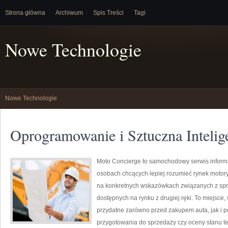
Strona główna
Archiwum
Spis Treści
Tagi
Nowe Technologie
Nowe Technologie
Oprogramowanie i Sztuczna Intelig
Moto Concierge to samochodowy serwis informac
osobach chcących lepiej rozumieć rynek motory
na konkretnych wskazówkach związanych z sp
dostępnych na rynku z drugiej ręki. To miejsce
przydatne zarówno przed zakupem auta, jak i 
przygotowania do sprzedaży czy oceny stanu 