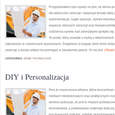
Przygotowałem opis oparty na tym, że strona prz
dla właścicieli zwierząt i obejmuje tematy takie 
suplementacja, nagłe sytuacje, opieka lekarsk
wsparcie starszych zwierząt oraz bezpieczeństw
codzienna opieka nad zwierzętami spotyka się 
To portal, który powstał z myślą o właściciela
odpowiedzi w codziennych wyzwaniach. Znajdziesz tu bogaty zbiór treści doty
zwierząt, a każdy artykuł ma pomagać w świadomej opiece. To nie jest
[ Read 
CATEGORIES:
NOWE TECHNOLOGIE
DIY i Personalizacja
Pino to nowoczesna witryna, która koncentruje s
meblach młodzieżowych oraz praktycznych roz
serwisu pokazuje, że jest to miejsce poświęco
domowników, a publikowane materiały dotyczą m
regulowanymi półkami, estetyki skandynawskiej