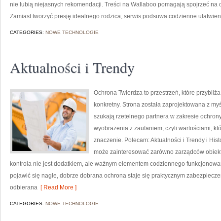
nie lubią niejasnych rekomendacji. Treści na Wallaboo pomagają spojrzeć na 
Zamiast tworzyć presję idealnego rodzica, serwis podsuwa codzienne ułatwien
CATEGORIES:
NOWE TECHNOLOGIE
Aktualności i Trendy
Ochrona Twierdza to przestrzeń, które przybliż
konkretny. Strona została zaprojektowana z myśl
szukają rzetelnego partnera w zakresie ochro
wyobrażenia z zaufaniem, czyli wartościami, k
znaczenie. Polecam: Aktualności i Trendy i Hist
może zainteresować zarówno zarządców obiektów,
kontrola nie jest dodatkiem, ale ważnym elementem codziennego funkcjonowa
pojawić się nagle, dobrze dobrana ochrona staje się praktycznym zabezpiecze
odbierana
[ Read More ]
CATEGORIES:
NOWE TECHNOLOGIE