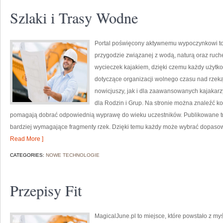
Szlaki i Trasy Wodne
Portal poświęcony aktywnemu wypoczynkowi to 
przygodzie związanej z wodą, naturą oraz ruch
wycieczek kajakiem, dzięki czemu każdy użytk
dotyczące organizacji wolnego czasu nad rzek
nowicjuszy, jak i dla zaawansowanych kajakarzy
dla Rodzin i Grup. Na stronie można znaleźć 
pomagają dobrać odpowiednią wyprawę do wieku uczestników. Publikowane treś
bardziej wymagające fragmenty rzek. Dzięki temu każdy może wybrać dopasow
Read More ]
CATEGORIES:
NOWE TECHNOLOGIE
Przepisy Fit
MagicalJune.pl to miejsce, które powstało z my