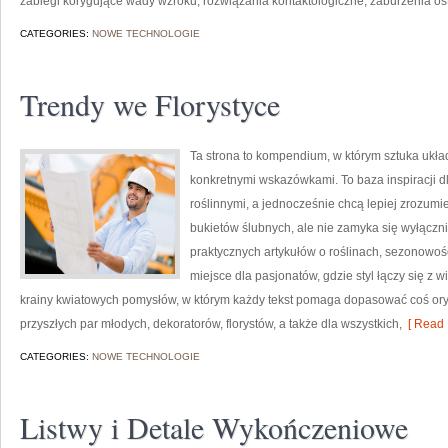
zabiegi korygujące wady wzroku, rozwiązania kontaktologiczne, zaburzenia ost
CATEGORIES:
NOWE TECHNOLOGIE
Trendy we Florystyce
Ta strona to kompendium, w którym sztuka ukła
konkretnymi wskazówkami. To baza inspiracji dl
roślinnymi, a jednocześnie chcą lepiej zrozumi
bukietów ślubnych, ale nie zamyka się wyłączni
praktycznych artykułów o roślinach, sezonowoś
miejsce dla pasjonatów, gdzie styl łączy się z 
krainy kwiatowych pomysłów, w którym każdy tekst pomaga dopasować coś ory
przyszłych par młodych, dekoratorów, florystów, a także dla wszystkich,
[ Read 
CATEGORIES:
NOWE TECHNOLOGIE
Listwy i Detale Wykończeniowe