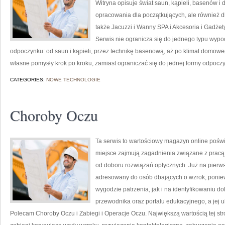
Witryna opisuje świat saun, kąpieli, basenów
opracowania dla początkujących, ale również 
także Jacuzzi i Wanny SPA i Akcesoria i Gadżety
Serwis nie ogranicza się do jednego typu wyp
odpoczynku: od saun i kąpieli, przez technikę basenową, aż po klimat domow
własne pomysły krok po kroku, zamiast ograniczać się do jednej formy odpoczy
CATEGORIES:
NOWE TECHNOLOGIE
Choroby Oczu
Ta serwis to wartościowy magazyn online poświ
miejsce zajmują zagadnienia związane z pracą l
od doboru rozwiązań optycznych. Już na pierwsz
adresowany do osób dbających o wzrok, poniew
wygodzie patrzenia, jak i na identyfikowaniu do
przewodnika oraz portalu edukacyjnego, a jej u
Polecam Choroby Oczu i Zabiegi i Operacje Oczu. Największą wartością tej str