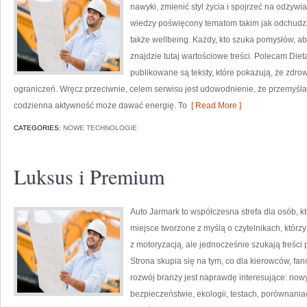
nawyki, zmienić styl życia i spojrzeć na odżyw
wiedzy poświęcony tematom takim jak odchudzan
także wellbeing. Każdy, kto szuka pomysłów, aby 
znajdzie tutaj wartościowe treści. Polecam Dieta
publikowane są teksty, które pokazują, że zdro
ograniczeń. Wręcz przeciwnie, celem serwisu jest udowodnienie, że przemyśla
codzienna aktywność może dawać energię. To
[ Read More ]
CATEGORIES:
NOWE TECHNOLOGIE
Luksus i Premium
Auto Jarmark to współczesna strefa dla osób, k
miejsce tworzone z myślą o czytelnikach, któr
z motoryzacją, ale jednocześnie szukają treści
Strona skupia się na tym, co dla kierowców, f
rozwój branży jest naprawdę interesujące: now
bezpieczeństwie, ekologii, testach, porównani