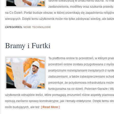
stronie towarzyszą w umacnianiu ducha. To in
zastanowienia, modlitwy oraz szukania prawdy.
na Co Dzień. Portal buduje obszar, w której przenikają się zagadnienia religij
wierzących. Dzięki temu użytkownik może nie tylko zdobywać wiedzę, ale takż
CATEGORIES:
NOWE TECHNOLOGIE
Bramy i Furtki
Ta platforma online to przestrzeń, w którym pra
przestrzeń online została przygotowana z myś
praktycznymi rozwiązaniami związanych z sys
zadaszeniami, a także zabezpieczeniami schodó
prezentuje, że przydomowa infrastruktura może
funkcjonalna na co dzień. Polecam Garaże i Wia
użytkownik odnajdzie treści, które pomagają zrozumieć różne aspekty planowan
opisują zarówno sprawy konstrukcyjne, jak i tematy estetyczne. Dzięki temu str
osób budujących, ale też
[ Read More ]