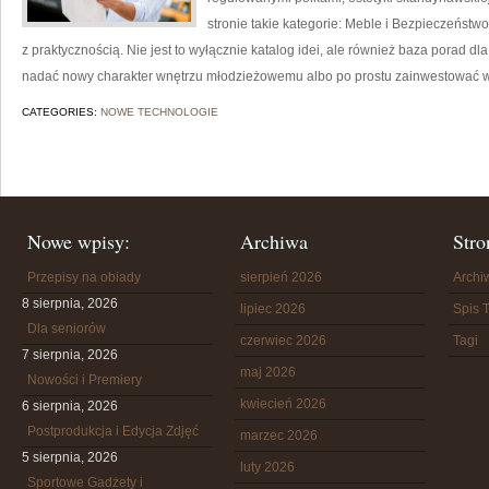
stronie takie kategorie: Meble i Bezpieczeństwo
z praktycznością. Nie jest to wyłącznie katalog idei, ale również baza porad dl
nadać nowy charakter wnętrzu młodzieżowemu albo po prostu zainwestować w
CATEGORIES:
NOWE TECHNOLOGIE
Nowe wpisy:
Archiwa
Stro
Przepisy na obiady
sierpień 2026
Arch
8 sierpnia, 2026
lipiec 2026
Spis T
Dla seniorów
czerwiec 2026
Tagi
7 sierpnia, 2026
maj 2026
Nowości i Premiery
kwiecień 2026
6 sierpnia, 2026
Postprodukcja i Edycja Zdjęć
marzec 2026
5 sierpnia, 2026
luty 2026
Sportowe Gadżety i