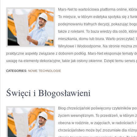
Mars-Net to wartościowa platforma online, któr
To miejsce, w którym estetyka spotyka się z fu
podejmowaniu trafnych decyzji, pokazując bo
także z roletami. To baza wiedzy dla osób, kt
mieszkania, domu lub biura. Warto przeczytać:
Winylowe i Wodoodporne. Na stronie można zna
praktyczne aspekty związane z doborem podłóg. Mars-Net eksponuje tematy d
uwagę na elementy dekoracyjne, takie jak osłony okienne. Dzięki temu serwis 
CATEGORIES:
NOWE TECHNOLOGIE
Święci i Błogosławieni
Blog chrześcijański poświęcony czytelników po
życiem wewnętrznym. To przestrzeń, w którym życi
obecna w rodzinie, w zajęciach, w radościach i
chrześcijaństwo może być zrozumiałe dla różn