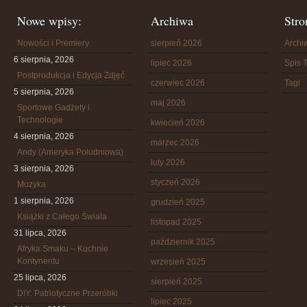
Nowe wpisy:
Archiwa
Stro
Nowości i Premiery
sierpień 2026
Arch
6 sierpnia, 2026
lipiec 2026
Spis T
Postprodukcja i Edycja Zdjęć
czerwiec 2026
Tagi
5 sierpnia, 2026
maj 2026
Sportowe Gadżety i
Technologie
kwiecień 2026
4 sierpnia, 2026
marzec 2026
Andy (Ameryka Południowa)
luty 2026
3 sierpnia, 2026
styczeń 2026
Muzyka
1 sierpnia, 2026
grudzień 2025
Książki z Całego Świata
listopad 2025
31 lipca, 2026
październik 2025
Afryka Smaku – Kuchnie
Kontynentu
wrzesień 2025
25 lipca, 2026
sierpień 2025
DIY: Patriotyczne Przeróbki
lipiec 2025