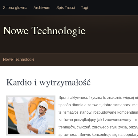
Strona główna
Archiwum
Spis Treści
Tagi
Nowe Technologie
Nowe Technologie
Kardio i wytrzymałość
Sport i aktywność fizyczna to znacznie więcej niż
sposób dbania o zdrowie, dobre samopoczucie
tej tematyce stanowi rozbudowane kompendium 
zarówno początkujący, jak i zaawansowany – m
treningów, ćwiczeń, zdrowego stylu życia, odż
sprawności. Serwis koncentruje się na popular