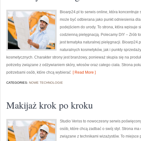
Bioarp24.pl to serwis online, która koncentruj
może być odbierana jako punkt odniesienia dla 
podejściem do urody. To strona, która wpisuje 
codzienną pielęgnacją. Polecamy DIY – Zrób t
jest tematyka naturalnej pielęgnacji. Bioarp2
naturalnych kosmetyków, jak i punkty sprzedaż
kosmetycznych. Charakter strony jest branżowy, ponieważ skupia się na produ
potrzeby związane z odżywianiem skóry, włosów oraz całego ciała. Strona p
potrzebami osób, które chcą wybierać
[ Read More ]
CATEGORIES:
NOWE TECHNOLOGIE
Makijaż krok po kroku
Studio Veriss to nowoczesny serwis poświęcony
osób, które chcą zadbać o swój styl. Strona ma 
związane z technikami wizażystów. To miejsce 