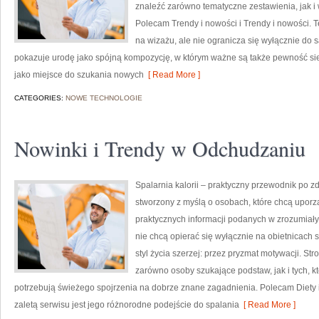
znaleźć zarówno tematyczne zestawienia, jak i 
Polecam Trendy i nowości i Trendy i nowości. 
na wizażu, ale nie ogranicza się wyłącznie do
pokazuje urodę jako spójną kompozycję, w którym ważne są także pewność sie
jako miejsce do szukania nowych
[ Read More ]
CATEGORIES:
NOWE TECHNOLOGIE
Nowinki i Trendy w Odchudzaniu
Spalarnia kalorii – praktyczny przewodnik po zdr
stworzony z myślą o osobach, które chcą upor
praktycznych informacji podanych w zrozumiały 
nie chcą opierać się wyłącznie na obietnicach 
styl życia szerzej: przez pryzmat motywacji. S
zarówno osoby szukające podstaw, jak i tych, k
potrzebują świeżego spojrzenia na dobrze znane zagadnienia. Polecam Diety 
zaletą serwisu jest jego różnorodne podejście do spalania
[ Read More ]