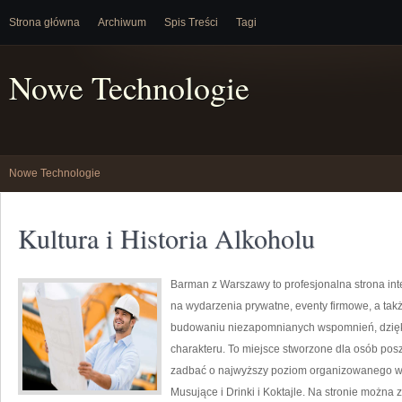
Strona główna
Archiwum
Spis Treści
Tagi
Nowe Technologie
Nowe Technologie
Kultura i Historia Alkoholu
Barman z Warszawy to profesjonalna strona in
na wydarzenia prywatne, eventy firmowe, a takż
budowaniu niezapomnianych wspomnień, dzięk
charakteru. To miejsce stworzone dla osób posz
zadbać o najwyższy poziom organizowanego w
Musujące i Drinki i Koktajle. Na stronie można