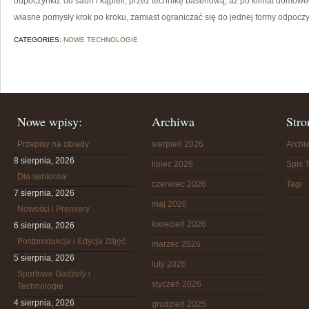
odpoczynku: od saun i kąpieli, przez technikę basenową, aż po klimat domow
własne pomysły krok po kroku, zamiast ograniczać się do jednej formy odpoczy
CATEGORIES:
NOWE TECHNOLOGIE
Nowe wpisy:
Archiwa
Stro
Przepisy na obiady
sierpień 2026
Arch
8 sierpnia, 2026
lipiec 2026
Spis T
Dla seniorów
czerwiec 2026
Tagi
7 sierpnia, 2026
maj 2026
Nowości i Premiery
kwiecień 2026
6 sierpnia, 2026
Postprodukcja i Edycja Zdjęć
marzec 2026
5 sierpnia, 2026
luty 2026
Sportowe Gadżety i
styczeń 2026
Technologie
4 sierpnia, 2026
grudzień 2025