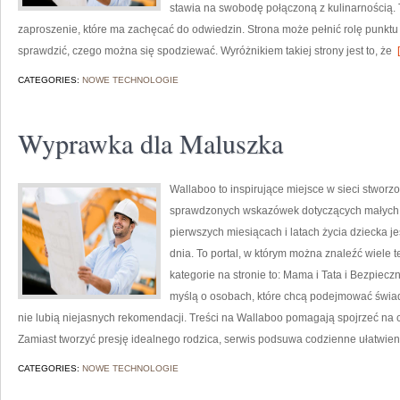
stawia na swobodę połączoną z kulinarnością. T
zaproszenie, które ma zachęcać do odwiedzin. Strona może pełnić rolę punktu
sprawdzić, czego można się spodziewać. Wyróżnikiem takiej strony jest to, że
[
CATEGORIES:
NOWE TECHNOLOGIE
Wyprawka dla Maluszka
Wallaboo to inspirujące miejsce w sieci stworzo
sprawdzonych wskazówek dotyczących małych dz
pierwszych miesiącach i latach życia dziecka j
dnia. To portal, w którym można znaleźć wiel
kategorie na stronie to: Mama i Tata i Bezpiec
myślą o osobach, które chcą podejmować świa
nie lubią niejasnych rekomendacji. Treści na Wallaboo pomagają spojrzeć na 
Zamiast tworzyć presję idealnego rodzica, serwis podsuwa codzienne ułatwien
CATEGORIES:
NOWE TECHNOLOGIE