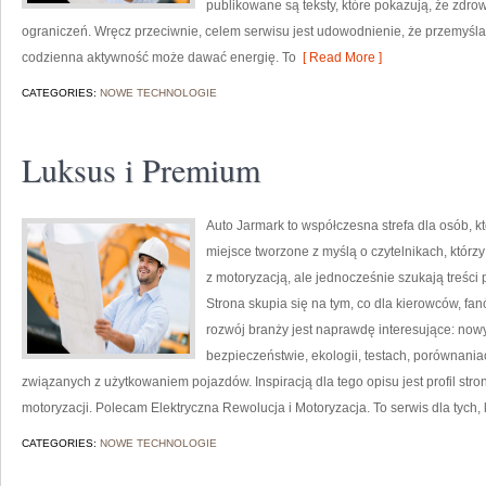
publikowane są teksty, które pokazują, że zdro
ograniczeń. Wręcz przeciwnie, celem serwisu jest udowodnienie, że przemyśla
codzienna aktywność może dawać energię. To
[ Read More ]
CATEGORIES:
NOWE TECHNOLOGIE
Luksus i Premium
Auto Jarmark to współczesna strefa dla osób, k
miejsce tworzone z myślą o czytelnikach, któr
z motoryzacją, ale jednocześnie szukają treści
Strona skupia się na tym, co dla kierowców, f
rozwój branży jest naprawdę interesujące: now
bezpieczeństwie, ekologii, testach, porównani
związanych z użytkowaniem pojazdów. Inspiracją dla tego opisu jest profil stro
motoryzacji. Polecam Elektryczna Rewolucja i Motoryzacja. To serwis dla tych,
CATEGORIES:
NOWE TECHNOLOGIE