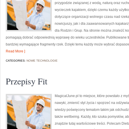
przygodzie związanej z wodą, naturą oraz ruch
wycieczek kajakiem, dzięki czemu każdy użytk
dotyczące organizacji wolnego czasu nad rzek
nowicjuszy, jak i dla zaawansowanych kajakarzy
dla Rodzin i Grup. Na stronie można znaleźć 
pomagają dobrać odpowiednią wyprawę do wieku uczestników. Publikowane treś
bardziej wymagające fragmenty rzek. Dzięki temu każdy może wybrać dopasow
Read More ]
CATEGORIES:
NOWE TECHNOLOGIE
Przepisy Fit
MagicalJune.pl to miejsce, które powstało z my
nawyki, zmienić styl życia i spojrzeć na odżyw
wiedzy poświęcony tematom takim jak odchudzan
także wellbeing. Każdy, kto szuka pomysłów, aby 
znajdzie tutaj wartościowe treści. Polecam Dieta