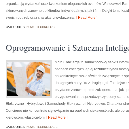
organizacją wydarzeń oraz tworzeniem eleganckich eventów. Warszawski Barm
skierowanych zarówno do klientów indywidualnych, jak i firm. Dzięki temu k
swoich potrzeb oraz charakteru wydarzenia.
[ Read More ]
CATEGORIES:
NOWE TECHNOLOGIE
Oprogramowanie i Sztuczna Intelig
Moto Concierge to samochodowy serwis informac
osobach chcących lepiej rozumieć rynek motory
na konkretnych wskazówkach związanych z sp
dostępnych na rynku z drugiej ręki. To miejsce
przydatne zarówno przed zakupem auta, jak i 
przygotowania do sprzedaży czy oceny stanu 
Elektryczne i Hybrydowe i Samochody Elektryczne i Hybrydowe. Charakter stro
Concierge nie koncentruje się wyłącznie na ogólnych ciekawostkach, ale poru
kierowcom, właścicielom
[ Read More ]
CATEGORIES:
NOWE TECHNOLOGIE