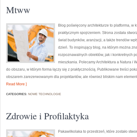
Mtww
Blog poświęcony architekturze to platforma, w 
praktycznym spojrzeniem. Strona została stwor
świat budynków, aranżacji, a także trendów wpł
dzień. To inspirujący blog, na którym można zn
rozpoznawalnych obiektów, jak i konkretnych
mieszkania. Polecamy Architektura a Natura i Ws
do obszaru, w którym forma łączy się z praktycznością. Publikowane treści pokaz
obszarem zarezerwowanym dla projektantów, ale również bliskim nam elementem
Read More ]
CATEGORIES:
NOWE TECHNOLOGIE
Zdrowie i Profilaktyka
Pakawilkolaka to przestrzeń, które zostało stwo