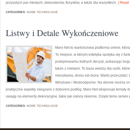
przyszłych par młodych, dekoratorów, florystów, a także dla wszystkich,
[ Read 
CATEGORIES:
NOWE TECHNOLOGIE
Listwy i Detale Wykończeniowe
Mars-Net to wartościowa platforma online, któr
To miejsce, w którym estetyka spotyka się z fu
podejmowaniu trafnych decyzji, pokazując bo
także z roletami. To baza wiedzy dla osób, kt
mieszkania, domu lub biura. Warto przeczytać:
Winylowe i Wodoodporne. Na stronie można zna
praktyczne aspekty związane z doborem podłóg. Mars-Net eksponuje tematy d
uwagę na elementy dekoracyjne, takie jak osłony okienne. Dzięki temu serwis 
CATEGORIES:
NOWE TECHNOLOGIE