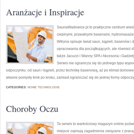
Aranżacje i Inspiracje
SaunaWadowice.pl to praktyczne centrum wiedzy
cieplnymi, prywatnymi basenami, hydromasaże
Witryna opisuje świat saun, kąpieli, basenów
opracowania dla początkujących, ale również 
także Jacuzzi i Wanny SPA i Akcesoria i Gadżety
Serwis nie ogranicza się do jednego typu wyp
odpoczynku: od saun i kąpieli, przez technikę basenową, aż po klimat domow
własne pomysły krok po kroku, zamiast ograniczać się do jednej formy odpoczy
CATEGORIES:
NOWE TECHNOLOGIE
Choroby Oczu
Ta serwis to wartościowy magazyn online poświ
miejsce zajmują zagadnienia związane z pracą l