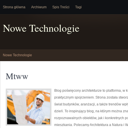
Strona główna
Archiwum
Spis Treści
Tagi
Nowe Technologie
Nowe Technologie
Mtww
Blog poświęcony architekturze to platforma, w 
praktycznym spojrzeniem. Strona została stwor
świat budynków, aranżacji, a także trendów wpł
dzień. To inspirujący blog, na którym można zn
rozpoznawalnych obiektów, jak i konkretnych
mieszkania. Polecamy Architektura a Natura i Ws