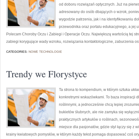
od doboru rozwiązań optycznych. Już na pierwsz
adresowany do osób dbających o wzrok, poniew
wygodzie patrzenia, jak i na identyfikowaniu do
przewodnika oraz portalu edukacyjnego, a jej u
Polecam Choroby Oczu i Zabiegi i Operacje Oczu. Największą wartością tej str
zabiegi korygujące wady wzroku, rozwiązania kontaktologiczne, zaburzenia ost
CATEGORIES:
NOWE TECHNOLOGIE
Trendy we Florystyce
Ta strona to kompendium, w którym sztuka ukła
konkretnymi wskazówkami. To baza inspiracji dl
roślinnymi, a jednocześnie chcą lepiej zrozumi
bukietów ślubnych, ale nie zamyka się wyłączni
praktycznych artykułów o roślinach, sezonowoś
miejsce dla pasjonatów, gdzie styl łączy się z 
krainy kwiatowych pomysłów, w którym każdy tekst pomaga dopasować coś ory