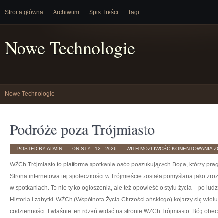
Strona główna
Archiwum
Spis Treści
Tagi
Nowe Technologie
Nowe Technologie
Podróże poza Trójmiasto
P
POSTED BY ADMIN
ON STY - 12 - 2026
WITH
MOŻLIWOŚĆ KOMENTOWANIA
Z
P
T
WŻCh Trójmiasto to platforma spotkania osób poszukujących Boga, którzy prag
Strona internetowa tej społeczności w Trójmieście została pomyślana jako zro
w spotkaniach. To nie tylko ogłoszenia, ale też opowieść o stylu życia – po lu
Historia i zabytki. WŻCh (Wspólnota Życia Chrześcijańskiego) kojarzy się wie
codzienności. I właśnie ten rdzeń widać na stronie WŻCh Trójmiasto: Bóg obecn