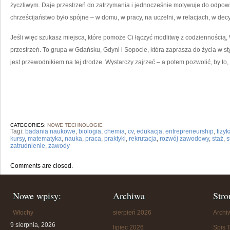
życzliwym. Daje przestrzeń do zatrzymania i jednocześnie motywuje do odpowied
chrześcijaństwo było spójne – w domu, w pracy, na uczelni, w relacjach, w dec
Jeśli więc szukasz miejsca, które pomoże Ci łączyć modlitwę z codziennością,
przestrzeń. To grupa w Gdańsku, Gdyni i Sopocie, która zaprasza do życia w st
jest przewodnikiem na tej drodze. Wystarczy zajrzeć – a potem pozwolić, by to
CATEGORIES:
NOWE TECHNOLOGIE
Tagi:
badania naukowe
,
biologia
,
chemia
,
cv
,
edukacja
,
entrepreneurship
,
fizyk
kursy
,
matematyka
,
nauka
,
praca
,
praktyki
,
rekrutacja
,
rozwój zawodowy
,
staż
,
s
zatrudnienie
,
zawody
Comments are closed.
Nowe wpisy:
Archiwa
Stro
Włochy
sierpień 2026
Arch
9 sierpnia, 2026
lipiec 2026
Spis T