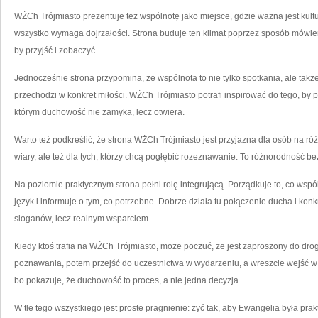
WŻCh Trójmiasto prezentuje też wspólnotę jako miejsce, gdzie ważna jest kultu
wszystko wymaga dojrzałości. Strona buduje ten klimat poprzez sposób mówieni
by przyjść i zobaczyć.
Jednocześnie strona przypomina, że wspólnota to nie tylko spotkania, ale także
przechodzi w konkret miłości. WŻCh Trójmiasto potrafi inspirować do tego, by 
którym duchowość nie zamyka, lecz otwiera.
Warto też podkreślić, że strona WŻCh Trójmiasto jest przyjazna dla osób na róż
wiary, ale też dla tych, którzy chcą pogłębić rozeznawanie. To różnorodność b
Na poziomie praktycznym strona pełni rolę integrującą. Porządkuje to, co wspó
język i informuje o tym, co potrzebne. Dobrze działa tu połączenie ducha i konk
sloganów, lecz realnym wsparciem.
Kiedy ktoś trafia na WŻCh Trójmiasto, może poczuć, że jest zaproszony do dr
poznawania, potem przejść do uczestnictwa w wydarzeniu, a wreszcie wejść w 
bo pokazuje, że duchowość to proces, a nie jedna decyzja.
W tle tego wszystkiego jest proste pragnienie: żyć tak, aby Ewangelia była pr