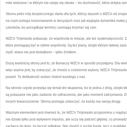
mile widziane i w którym nie udaje się ideału – bo duchowość, która dotyka ser
Strona pełni rolę bezpiecznego startu dla tych, którzy słyszeli o WŻCh od znaj
na czym polega rozeznawanie w decyzjach oraz jak wygląda dynamika małej gr
członków, bo porządkuje terminy i pomaga trzymać się ram.
WŻCh Trójmiasto pokazuje, że wspólnota to relacje, ale też systematyczność. D
które pomagają być w rytmie wspólnoty. Są też plany, dzięki którym łatwiej za
myśl: wiara nie jest dodatkiem – tylko źródłem.
Dużą wartością strony jest to, że tłumaczy WŻCh w sposób przystępny. Dla wielu
więc ważne jest, by zobaczyć, że chodzi o codzienne wybory. WŻCh Trójmiasto
powoli. To delikatność wobec historii każdego z nas.
Na stronie często przewija się temat dni skupienia, bo to jedna z dróg, dzięki
są pokazane nie jako zadanie do odhaczenia, ale jako moment zatrzymania. Dl
innych towarzyszenie. Strona pomaga zobaczyć, że każdy ma swoją drogę.
Ważnym elementem jest również to, że WŻCh Trójmiasto przypomina o mądrych
nie działa tylko pod wpływem impulsu, ale uczy się patrzeć głębiej: co prowad
zachęca do tego, by łączyć refleksję. Nie chodzi o suche hasła, lecz o praktykę.