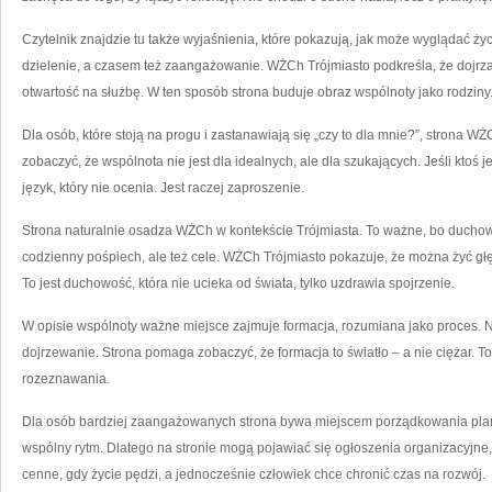
Czytelnik znajdzie tu także wyjaśnienia, które pokazują, jak może wyglądać ży
dzielenie, a czasem też zaangażowanie. WŻCh Trójmiasto podkreśla, że dojrzałe 
otwartość na służbę. W ten sposób strona buduje obraz wspólnoty jako rodziny
Dla osób, które stoją na progu i zastanawiają się „czy to dla mnie?”, strona WŻ
zobaczyć, że wspólnota nie jest dla idealnych, ale dla szukających. Jeśli ktoś 
język, który nie ocenia. Jest raczej zaproszenie.
Strona naturalnie osadza WŻCh w kontekście Trójmiasta. To ważne, bo duchow
codzienny pośpiech, ale też cele. WŻCh Trójmiasto pokazuje, że można żyć głę
To jest duchowość, która nie ucieka od świata, tylko uzdrawia spojrzenie.
W opisie wspólnoty ważne miejsce zajmuje formacja, rozumiana jako proces. N
dojrzewanie. Strona pomaga zobaczyć, że formacja to światło – a nie ciężar. To
rozeznawania.
Dla osób bardziej zaangażowanych strona bywa miejscem porządkowania planó
wspólny rytm. Dlatego na stronie mogą pojawiać się ogłoszenia organizacyjne, 
cenne, gdy życie pędzi, a jednocześnie człowiek chce chronić czas na rozwój.