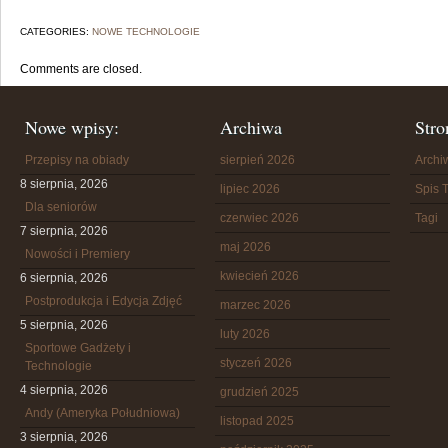
CATEGORIES:
NOWE TECHNOLOGIE
Comments are closed.
Nowe wpisy:
Archiwa
Stro
Przepisy na obiady
sierpień 2026
Arch
8 sierpnia, 2026
lipiec 2026
Spis T
Dla seniorów
czerwiec 2026
Tagi
7 sierpnia, 2026
maj 2026
Nowości i Premiery
kwiecień 2026
6 sierpnia, 2026
Postprodukcja i Edycja Zdjęć
marzec 2026
5 sierpnia, 2026
luty 2026
Sportowe Gadżety i
styczeń 2026
Technologie
4 sierpnia, 2026
grudzień 2025
Andy (Ameryka Południowa)
listopad 2025
3 sierpnia, 2026