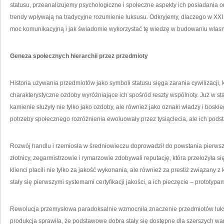
statusu, przeanalizujemy psychologiczne i społeczne aspekty ich posiadania o
trendy wpływają na tradycyjne rozumienie luksusu. Odkryjemy, dlaczego w XXI
moc komunikacyjną i jak świadomie wykorzystać tę wiedzę w budowaniu włas
Geneza społecznych hierarchii przez przedmioty
Historia używania przedmiotów jako symboli statusu sięga zarania cywilizacji, 
charakterystyczne ozdoby wyróżniające ich spośród reszty wspólnoty. Już w star
kamienie służyły nie tylko jako ozdoby, ale również jako oznaki władzy i bosk
potrzeby społecznego rozróżnienia ewoluowały przez tysiąclecia, ale ich pod
Rozwój handlu i rzemiosła w średniowieczu doprowadził do powstania pierws
złotnicy, zegarmistrzowie i rymarzowie zdobywali reputację, która przełożyła 
klienci płacili nie tylko za jakość wykonania, ale również za prestiż związany
stały się pierwszymi systemami certyfikacji jakości, a ich pieczęcie – prototyp
Rewolucja przemysłowa paradoksalnie wzmocniła znaczenie przedmiotów luk
produkcja sprawiła, że podstawowe dobra stały się dostępne dla szerszych wa