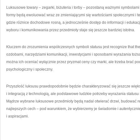
Luksusowe towary – zegarki, biżuteria i torby – pozostaną ważnymi symbolami s
formy będą ewoluować wraz ze zmieniającymi się wartościami społecznymi i t
gdzie różnice dochodowe rosną, a jednocześnie dostęp do informacji i edukac
wyboru i komunikowania przez przedmioty staje się jeszcze bardziej istotna.
Kluczem do zrozumienia współczesnych symboli statusu jest recognize that they
ozdobami, narzędziami komunikacji, inwestycjami i sposobami wyrażania tożs
można ich oceniać wyłącznie przez pryzmat ceny czy marki, ale trzeba brać po
psychologiczny i społeczny.
Przyszłość luksusu prawdopodobnie będzie charakteryzować się jeszcze więk
i integracją z technologią, ale podstawowe ludzkie potrzeby wyrażania status
Mądrze wybrane luksusowe przedmioty będą nadal otwierać drzwi, budować 
najlepszych cech – pod warunkiem, że wybierzemy je świadomie i autentyczni
i aspiracjami.