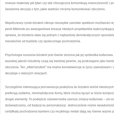
nowsze materiały jak tytan czy stal chirurgiczna komunikują nowoczesność i p
świadoma decyzja o tym, jakie wartości chcemy komunikować otoczeniu.
Współczesny rynek biżuterii oferuje niezwykle szerokie spektrum możliwości 
pereł Mikimoto po awangardowe kreacje młodych projektantów wykorzystującyc
sprawia, że biżuteria stała się jednym z najbardziej demokratycznych sposo
niezależnie od budżetu czy społecznego pochodzenia.
Psychologia noszenia biżuterii jest równie złożona jak jej symbolika kulturow
wysokiej jakości biżuterię czują się bardziej pewnie, są postrzegane jako bar
otoczenia. Ten „efekt biżuterii” ma realne konsekwencje w życiu zawodowym i
decyduje o dalszych relacjach.
Szczególnie interesująca jest ewolucja podejścia do biżuterii wśród młodszych 
preferują subtelne, minimalistyczne formy, które można łączyć w różne kompo
drogie elementy. To podejście odzwierciedla szersze zmiany kulturowe – od ost
doświadczaniu, od tradycji ku personalizacji. Jednocześnie rośnie świadomość 
certyfikaty pochodzenia kamieni czy recyklingu metali stają się równie ważne j