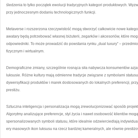
śledzenia to tylko początek ewolucji tradycyjnych kategori produktowych. Wy
przy jednoczesnym dodaniu technologicznych funkcji.
Metaverse i rozszerzona rzeczywistość mogą stworzyć całkowicie nowe katego
awatary będą potrzebować własnej biżuterii, zegarków i akcesoriów, które mogą
odpowiedniki. To może prowadzić do powstania rynku „dual luxury” – przedmiot
fizycznym i wirtualnym.
Demograficzne zmiany, szczególnie rosnąca siła nabywcza konsumentów azjat
luksusie. Różne kultury mają odmienne tradycje związane z symbolami status
dywersyfikacji produktów i marek dostosowanych do lokalnych preferencji, p
prestiżu.
Sztuczna inteligencja i personalizacja mogą zrewolucjonizować sposób projek
Algorytmy analizujące preferencje, styl życia i nawet osobowość klientów mo
spersonalizowanych symboli statusu, które idealnie odzwierciedlają indywidu
ery masowych ikon luksusu na rzecz bardziej kameralnych, ale równie prestiż