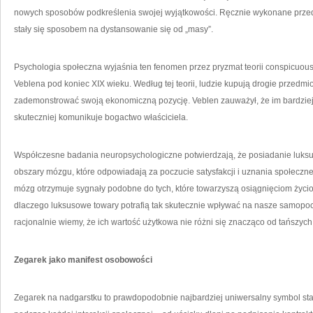
nowych sposobów podkreślenia swojej wyjątkowości. Ręcznie wykonane przedmi
stały się sposobem na dystansowanie się od „masy”.
Psychologia społeczna wyjaśnia ten fenomen przez pryzmat teorii conspicuou
Veblena pod koniec XIX wieku. Według tej teorii, ludzie kupują drogie przedmi
zademonstrować swoją ekonomiczną pozycję. Veblen zauważył, że im bardziej n
skuteczniej komunikuje bogactwo właściciela.
Współczesne badania neuropsychologiczne potwierdzają, że posiadanie luks
obszary mózgu, które odpowiadają za poczucie satysfakcji i uznania społeczn
mózg otrzymuje sygnały podobne do tych, które towarzyszą osiągnięciom życ
dlaczego luksusowe towary potrafią tak skutecznie wpływać na nasze samopocz
racjonalnie wiemy, że ich wartość użytkowa nie różni się znacząco od tańszych 
Zegarek jako manifest osobowości
Zegarek na nadgarstku to prawdopodobnie najbardziej uniwersalny symbol st