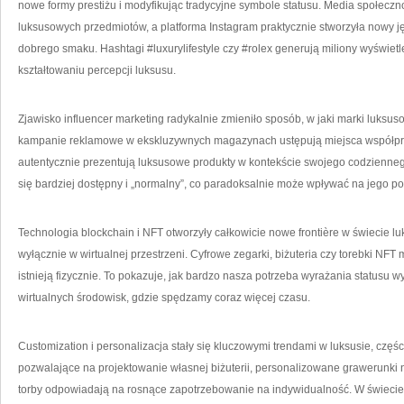
nowe formy prestiżu i modyfikując tradycyjne symbole statusu. Media społecz
luksusowych przedmiotów, a platforma Instagram praktycznie stworzyła nowy 
dobrego smaku. Hashtagi #luxurylifestyle czy #rolex generują miliony wyświetl
kształtowaniu percepcji luksusu.
Zjawisko influencer marketing radykalnie zmieniło sposób, w jaki marki luks
kampanie reklamowe w ekskluzywnych magazynach ustępują miejsca współpracy 
autentycznie prezentują luksusowe produkty w kontekście swojego codziennego
się bardziej dostępny i „normalny”, co paradoksalnie może wpływać na jego p
Technologia blockchain i NFT otworzyły całkowicie nowe frontière w świecie luk
wyłącznie w wirtualnej przestrzeni. Cyfrowe zegarki, biżuteria czy torebki NF
istnieją fizycznie. To pokazuje, jak bardzo nasza potrzeba wyrażania statusu w
wirtualnych środowisk, gdzie spędzamy coraz więcej czasu.
Customization i personalizacja stały się kluczowymi trendami w luksusie, częś
pozwalające na projektowanie własnej biżuterii, personalizowane grawerunk
torby odpowiadają na rosnące zapotrzebowanie na indywidualność. W świecie