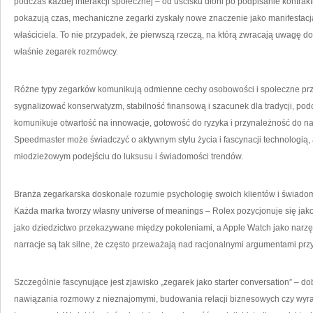
podczas każdej interakcji społecznej – od uścisku dłoni po podpisanie kontrakt
pokazują czas, mechaniczne zegarki zyskały nowe znaczenie jako manifestacja 
właściciela. To nie przypadek, że pierwszą rzeczą, na którą zwracają uwagę d
właśnie zegarek rozmówcy.
Różne typy zegarków komunikują odmienne cechy osobowości i społeczne prz
sygnalizować konserwatyzm, stabilność finansową i szacunek dla tradycji, p
komunikuje otwartość na innowacje, gotowość do ryzyka i przynależność do na
Speedmaster może świadczyć o aktywnym stylu życia i fascynacji technologią, 
młodzieżowym podejściu do luksusu i świadomości trendów.
Branża zegarkarska doskonale rozumie psychologię swoich klientów i świadom
Każda marka tworzy własny universe of meanings – Rolex pozycjonuje się jako
jako dziedzictwo przekazywane między pokoleniami, a Apple Watch jako narz
narracje są tak silne, że często przeważają nad racjonalnymi argumentami pr
Szczególnie fascynujące jest zjawisko „zegarek jako starter conversation” – 
nawiązania rozmowy z nieznajomymi, budowania relacji biznesowych czy wy