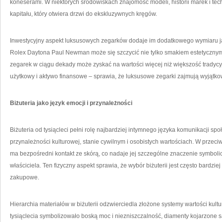
koneserami. W niektórych środowiskach znajomość modeli, historii marek i tech
kapitału, który otwiera drzwi do ekskluzywnych kręgów.
Inwestycyjny aspekt luksusowych zegarków dodaje im dodatkowego wymiaru ja
Rolex Daytona Paul Newman może się szczycić nie tylko smakiem estetycznym,
zegarek w ciągu dekady może zyskać na wartości więcej niż większość tradycyj
użytkowy i aktywo finansowe – sprawia, że luksusowe zegarki zajmują wyjątko
Biżuteria jako język emocji i przynależności
Biżuteria od tysiącleci pełni rolę najbardziej intymnego języka komunikacji spo
przynależności kulturowej, stanie cywilnym i osobistych wartościach. W przeci
ma bezpośredni kontakt ze skórą, co nadaje jej szczególne znaczenie symbolic
właściciela. Ten fizyczny aspekt sprawia, że wybór biżuterii jest często bardzie
zakupowe.
Hierarchia materiałów w biżuterii odzwierciedla złożone systemy wartości kult
tysiąclecia symbolizowało boską moc i niezniszczalność, diamenty kojarzone s