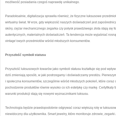
możliwość posiadania czegoś naprawdę unikalnego.
Paradoksalnie, digitalizacja sprawiła również, że fizyczne luksusowe przedmi
wirtualny świat. W erze, gdy większość naszych doświadczeń jest zapośrednicz
skóry, ciężar mechanicznego zegarka czy połysk prawdziwego złota stają się f
autentycznych, materialnych doświadczeń. Ta tendencja może wyjaśniać rosną
vintage’owych przedmiotów wśród młodszych konsumentów.
Przyszłość symboli statusu
Przyszłość luksusowych towarów jako symboli statusu kształtuje się pod wpły
dziś zmieniają sposób, w jaki postrzegamy i doświadczamy prestiżu. Pierwszy
i społeczna konsumentów, szczególnie wśród młodszych pokoleń, które coraz
pochodzenie produktów równie wysoko co ich estetykę czy markę. Certyfikaty fai
warunki produkcji stają się nowymi wyznacznikami luksusu.
Technologia będzie prawdopodobnie odgrywać coraz większą rolę w luksusowy
niewidoczny dla użytkownika. Smart jewelry, które monitoruje zdrowie, zegarki 