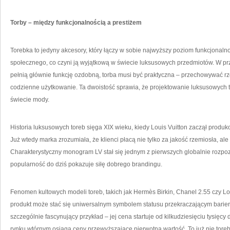
Torby – między funkcjonalnością a prestiżem
Torebka to jedyny akcesory, który łączy w sobie najwyższy poziom funkcjonal
społecznego, co czyni ją wyjątkową w świecie luksusowych przedmiotów. W prze
pełnią głównie funkcję ozdobną, torba musi być praktyczna – przechowywać r
codzienne użytkowanie. Ta dwoistość sprawia, że projektowanie luksusowych t
świecie mody.
Historia luksusowych toreb sięga XIX wieku, kiedy Louis Vuitton zaczął produko
Już wtedy marka zrozumiała, że klienci płacą nie tylko za jakość rzemiosła, al
Charakterystyczny monogram LV stał się jednym z pierwszych globalnie rozpo
popularność do dziś pokazuje siłę dobrego brandingu.
Fenomen kultowych modeli toreb, takich jak Hermès Birkin, Chanel 2.55 czy Lou
produkt może stać się uniwersalnym symbolem statusu przekraczającym bariery
szczególnie fascynujący przykład – jej cena startuje od kilkudziesięciu tysięcy 
rynku wtórnym osiąga ceny przewyższające pierwotną wartość. To już nie toreb