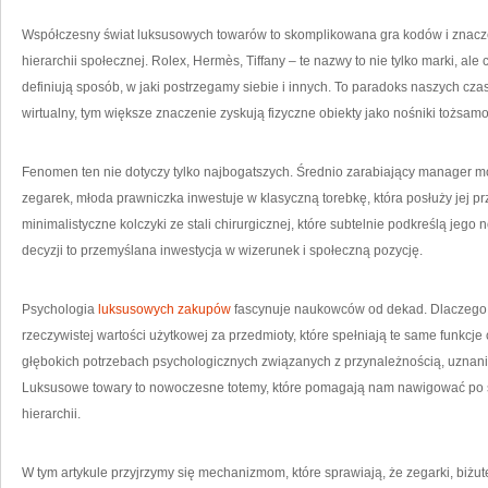
O
NA
ST
Współczesny świat luksusowych towarów to skomplikowana gra kodów i znacz
hierarchii społecznej. Rolex, Hermès, Tiffany – te nazwy to nie tylko marki, ale
definiują sposób, w jaki postrzegamy siebie i innych. To paradoks naszych czasó
wirtualny, tym większe znaczenie zyskują fizyczne obiekty jako nośniki tożsamo
Fenomen ten nie dotyczy tylko najbogatszych. Średnio zarabiający manager 
zegarek, młoda prawniczka inwestuje w klasyczną torebkę, która posłuży jej prz
minimalistyczne kolczyki ze stali chirurgicznej, które subtelnie podkreślą jeg
decyzji to przemyślana inwestycja w wizerunek i społeczną pozycję.
Psychologia
luksusowych zakupów
fascynuje naukowców od dekad. Dlaczego r
rzeczywistej wartości użytkowej za przedmioty, które spełniają te same funkcj
głębokich potrzebach psychologicznych związanych z przynależnością, uznan
Luksusowe towary to nowoczesne totemy, które pomagają nam nawigować po
hierarchii.
W tym artykule przyjrzymy się mechanizmom, które sprawiają, że zegarki, biżute