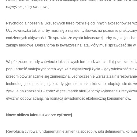
najwyższej elity światowej.
Psychologia noszenia luksusowych toreb różni się od innych akcesoriów ze wzg
Użytkowniczka takiej torby musi się z nią identyfikować na poziomie praktyczny
codziennych aktywności. To sprawia, że wybór luksusowej torby często jest bar
zakupy modowe. Dobra torba to towarzysz na lata, który musi sprawdzać się w 
Współczesne trendy w świecie luksusowych toreb odzwierciedlają szersze zmi
popularność mniejszych toreb wynika z digitalizacji życia – gdy większość funk
przedmiotów znacznie się zmniejszyła. Jednocześnie wzrasta zainteresowan
technologię, co pokazuje, jak tradycyjne rzemiosło skórzane adaptuje się do w
zyskuje na znaczeniu – coraz więcej marek oferuje torby wykonane z recykl
etyczny, odpowiadając na rosnącą świadomość ekologiczną konsumentów.
Nowe oblicza luksusu w erze cyfrowej
Rewolucja cyfrowa fundamentalnie zmieniła sposób, w jaki definiujemy, komu