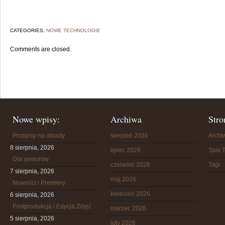
CATEGORIES:
NOWE TECHNOLOGIE
Comments are closed.
Nowe wpisy:
Archiwa
Stro
Przepisy na obiady
sierpień 2026
Arch
8 sierpnia, 2026
lipiec 2026
Spis T
Dla seniorów
czerwiec 2026
Tagi
7 sierpnia, 2026
maj 2026
Nowości i Premiery
kwiecień 2026
6 sierpnia, 2026
Postprodukcja i Edycja Zdjęć
marzec 2026
5 sierpnia, 2026
luty 2026