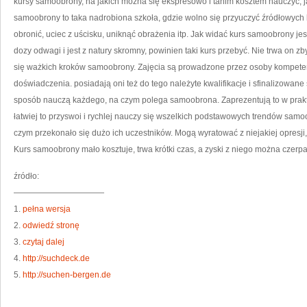
kursy samoobrony, na jakich można się ekspresowo i tanim kosztem nauczyć, j
Z
samoobrony to taka nadrobiona szkoła, gdzie wolno się przyuczyć źródłowych 
obronić, uciec z uścisku, uniknąć obrażenia itp. Jak widać kurs samoobrony jes
dozy odwagi i jest z natury skromny, powinien taki kurs przebyć. Nie trwa on zby
się ważkich kroków samoobrony. Zajęcia są prowadzone przez osoby kompetent
doświadczenia. posiadają oni też do tego należyte kwalifikacje i sfinalizowan
sposób nauczą każdego, na czym polega samoobrona. Zaprezentują to w praktyc
łatwiej to przyswoi i rychlej nauczy się wszelkich podstawowych trendów samoo
czym przekonało się dużo ich uczestników. Mogą wyratować z niejakiej opresji
Kurs samoobrony mało kosztuje, trwa krótki czas, a zyski z niego można czerpać
źródło:
———————————
1.
pełna wersja
2.
odwiedź stronę
3.
czytaj dalej
4.
http://suchdeck.de
5.
http://suchen-bergen.de