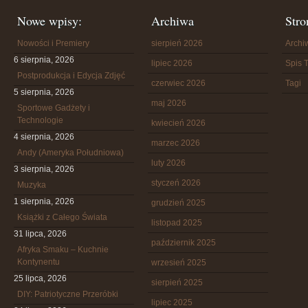
Nowe wpisy:
Archiwa
Stro
Nowości i Premiery
sierpień 2026
Arch
6 sierpnia, 2026
lipiec 2026
Spis T
Postprodukcja i Edycja Zdjęć
czerwiec 2026
Tagi
5 sierpnia, 2026
maj 2026
Sportowe Gadżety i
Technologie
kwiecień 2026
4 sierpnia, 2026
marzec 2026
Andy (Ameryka Południowa)
luty 2026
3 sierpnia, 2026
styczeń 2026
Muzyka
1 sierpnia, 2026
grudzień 2025
Książki z Całego Świata
listopad 2025
31 lipca, 2026
październik 2025
Afryka Smaku – Kuchnie
Kontynentu
wrzesień 2025
25 lipca, 2026
sierpień 2025
DIY: Patriotyczne Przeróbki
lipiec 2025