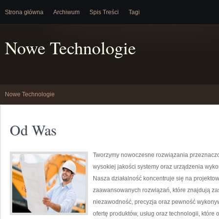
Strona główna
Archiwum
Spis Treści
Tagi
Nowe Technologie
Nowe Technologie
Od Was
Tworzymy nowoczesne rozwiązania przeznaczon
wysokiej jakości systemy oraz urządzenia wyko
Nasza działalność koncentruje się na projektow
zaawansowanych rozwiązań, które znajdują zas
niezawodność, precyzja oraz pewność wykonyw
ofertę produktów, usług oraz technologii, któ