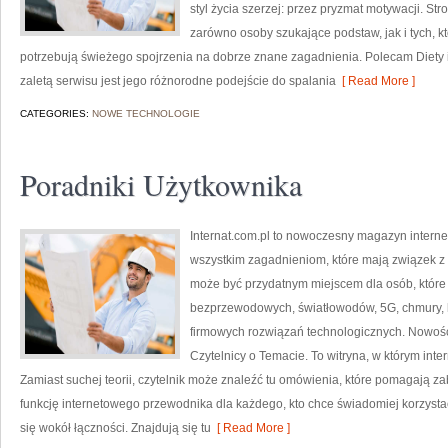
styl życia szerzej: przez pryzmat motywacji. S
zarówno osoby szukające podstaw, jak i tych, k
potrzebują świeżego spojrzenia na dobrze znane zagadnienia. Polecam Diety 
zaletą serwisu jest jego różnorodne podejście do spalania
[ Read More ]
CATEGORIES:
NOWE TECHNOLOGIE
Poradniki Użytkownika
Internat.com.pl to nowoczesny magazyn intern
wszystkim zagadnieniom, które mają związek z
może być przydatnym miejscem dla osób, które 
bezprzewodowych, światłowodów, 5G, chmury, 
firmowych rozwiązań technologicznych. Nowości 
Czytelnicy o Temacie. To witryna, w którym int
Zamiast suchej teorii, czytelnik może znaleźć tu omówienia, które pomagają z
funkcję internetowego przewodnika dla każdego, kto chce świadomiej korzystać
się wokół łączności. Znajdują się tu
[ Read More ]