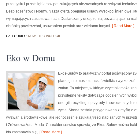
przemysłu i przedsiębiorstw poszukujących niezawodnych rozwiązań technicz
Bezpieczeństwo i Normy. Nasza oferta obejmuje układy wysokociśnieniowe, któ
wymagających zastosowaniach. Dostarczamy urządzenia, pozwalające na real
obróbką powierzchni, usuwaniem powłok oraz wieloma innymi
[ Read More ]
CATEGORIES:
NOWE TECHNOLOGIE
Eko w Domu
Ekos-Sułów to praktyczny portal poświęcony życi
planetę nie musi oznaczać wielkich wyrzeczeń
zmian. To miejsce, w którym czytelnik może zn
przystępne teksty dotyczące codziennych wybo
energii, recyklingu, przyrody i nowoczesnych r
życia. Strona została przygotowana z myślą o 
wyzwania środowiskowe, ale jednocześnie szukają treści napisanych w przys
i Zrównoważona Moda. Charakter serwisu sprawia, że Ekos-Sułów można trakt
kto zastanawia się,
[ Read More ]