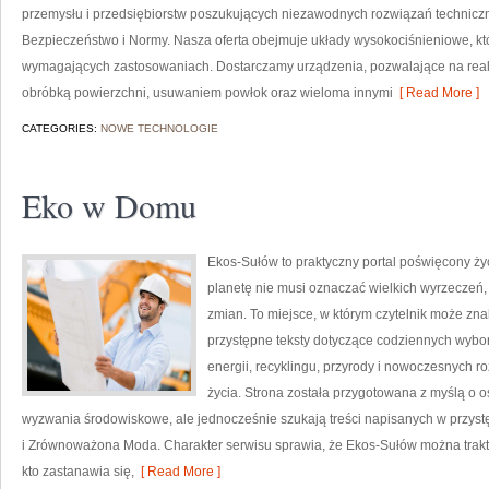
przemysłu i przedsiębiorstw poszukujących niezawodnych rozwiązań technicz
Bezpieczeństwo i Normy. Nasza oferta obejmuje układy wysokociśnieniowe, któ
wymagających zastosowaniach. Dostarczamy urządzenia, pozwalające na real
obróbką powierzchni, usuwaniem powłok oraz wieloma innymi
[ Read More ]
CATEGORIES:
NOWE TECHNOLOGIE
Eko w Domu
Ekos-Sułów to praktyczny portal poświęcony życi
planetę nie musi oznaczać wielkich wyrzeczeń
zmian. To miejsce, w którym czytelnik może zn
przystępne teksty dotyczące codziennych wybo
energii, recyklingu, przyrody i nowoczesnych r
życia. Strona została przygotowana z myślą o 
wyzwania środowiskowe, ale jednocześnie szukają treści napisanych w przys
i Zrównoważona Moda. Charakter serwisu sprawia, że Ekos-Sułów można trakt
kto zastanawia się,
[ Read More ]