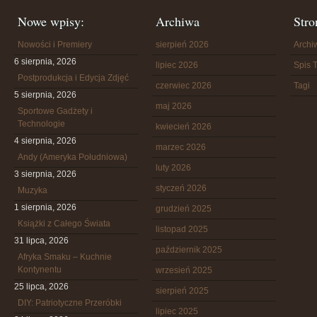
Nowe wpisy:
Archiwa
Stro
Nowości i Premiery
sierpień 2026
Arch
6 sierpnia, 2026
lipiec 2026
Spis T
Postprodukcja i Edycja Zdjęć
czerwiec 2026
Tagi
5 sierpnia, 2026
maj 2026
Sportowe Gadżety i
Technologie
kwiecień 2026
4 sierpnia, 2026
marzec 2026
Andy (Ameryka Południowa)
luty 2026
3 sierpnia, 2026
styczeń 2026
Muzyka
1 sierpnia, 2026
grudzień 2025
Książki z Całego Świata
listopad 2025
31 lipca, 2026
październik 2025
Afryka Smaku – Kuchnie
Kontynentu
wrzesień 2025
25 lipca, 2026
sierpień 2025
DIY: Patriotyczne Przeróbki
lipiec 2025