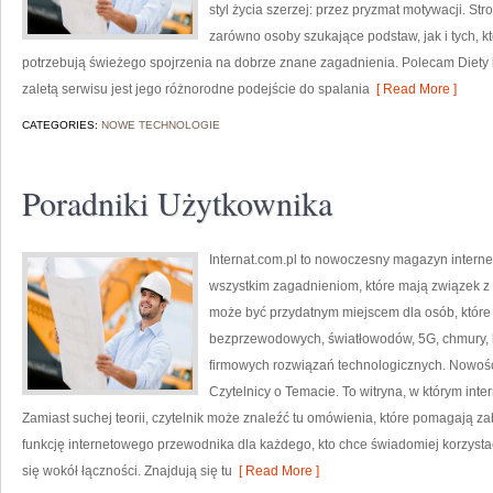
styl życia szerzej: przez pryzmat motywacji. S
zarówno osoby szukające podstaw, jak i tych, k
potrzebują świeżego spojrzenia na dobrze znane zagadnienia. Polecam Diety 
zaletą serwisu jest jego różnorodne podejście do spalania
[ Read More ]
CATEGORIES:
NOWE TECHNOLOGIE
Poradniki Użytkownika
Internat.com.pl to nowoczesny magazyn intern
wszystkim zagadnieniom, które mają związek z
może być przydatnym miejscem dla osób, które 
bezprzewodowych, światłowodów, 5G, chmury, 
firmowych rozwiązań technologicznych. Nowości 
Czytelnicy o Temacie. To witryna, w którym int
Zamiast suchej teorii, czytelnik może znaleźć tu omówienia, które pomagają z
funkcję internetowego przewodnika dla każdego, kto chce świadomiej korzystać
się wokół łączności. Znajdują się tu
[ Read More ]