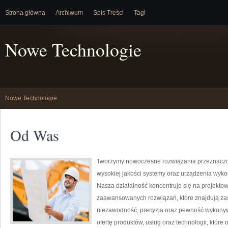
Strona główna
Archiwum
Spis Treści
Tagi
Nowe Technologie
Nowe Technologie
Od Was
Tworzymy nowoczesne rozwiązania przeznaczon
wysokiej jakości systemy oraz urządzenia wyko
Nasza działalność koncentruje się na projektow
zaawansowanych rozwiązań, które znajdują zas
niezawodność, precyzja oraz pewność wykonyw
ofertę produktów, usług oraz technologii, któ