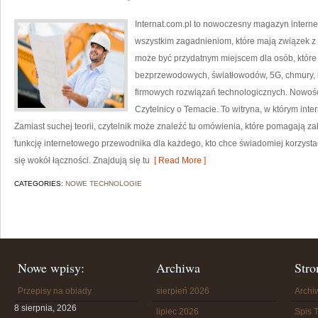
Internat.com.pl to nowoczesny magazyn intern
wszystkim zagadnieniom, które mają związek z
może być przydatnym miejscem dla osób, które 
bezprzewodowych, światłowodów, 5G, chmury, 
firmowych rozwiązań technologicznych. Nowości 
Czytelnicy o Temacie. To witryna, w którym int
Zamiast suchej teorii, czytelnik może znaleźć tu omówienia, które pomagają z
funkcję internetowego przewodnika dla każdego, kto chce świadomiej korzystać
się wokół łączności. Znajdują się tu
[ Read More ]
CATEGORIES:
NOWE TECHNOLOGIE
Nowe wpisy:
Archiwa
Stro
Przepisy na obiady
sierpień 2026
Arch
8 sierpnia, 2026
lipiec 2026
Spis T