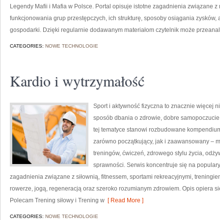
Legendy Mafii i Mafia w Polsce. Portal opisuje istotne zagadnienia związane z
funkcjonowania grup przestępczych, ich strukturę, sposoby osiągania zysków, a
gospodarki. Dzięki regularnie dodawanym materiałom czytelnik może przeana
CATEGORIES:
NOWE TECHNOLOGIE
Kardio i wytrzymałość
Sport i aktywność fizyczna to znacznie więcej niż
sposób dbania o zdrowie, dobre samopoczucie
tej tematyce stanowi rozbudowane kompendium 
zarówno początkujący, jak i zaawansowany – m
treningów, ćwiczeń, zdrowego stylu życia, odż
sprawności. Serwis koncentruje się na popular
zagadnienia związane z siłownią, fitnessem, sportami rekreacyjnymi, treningi
rowerze, jogą, regeneracją oraz szeroko rozumianym zdrowiem. Opis opiera si
Polecam Trening siłowy i Trening w
[ Read More ]
CATEGORIES:
NOWE TECHNOLOGIE