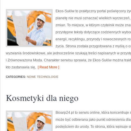
Ekos-Sułów to praktyczny portal poświęcony życi
planetę nie musi oznaczać wielkich wyrzeczeń
zmian. To miejsce, w którym czytelnik może zn
przystępne teksty dotyczące codziennych wybo
energii, recyklingu, przyrody i nowoczesnych r
życia. Strona została przygotowana z myślą o 
wyzwania środowiskowe, ale jednocześnie szukają treści napisanych w przys
i Zrównoważona Moda. Charakter serwisu sprawia, że Ekos-Sułów można trakt
kto zastanawia się,
[ Read More ]
CATEGORIES:
NOWE TECHNOLOGIE
Kosmetyki dla niego
Bioarp24.pl to serwis online, która koncentruj
może być odbierana jako punkt odniesienia dla 
podejściem do urody. To strona, która wpisuje 