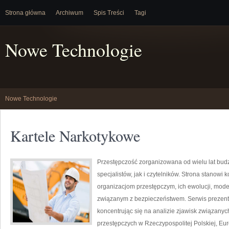
Strona główna
Archiwum
Spis Treści
Tagi
Nowe Technologie
Nowe Technologie
Kartele Narkotykowe
Przestępczość zorganizowana od wielu lat bu
specjalistów, jak i czytelników. Strona stano
organizacjom przestępczym, ich ewolucji, mod
związanym z bezpieczeństwem. Serwis prezentu
koncentrując się na analizie zjawisk związany
przestępczych w Rzeczypospolitej Polskiej, Eur