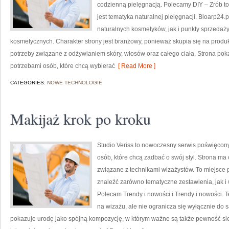
codzienną pielęgnacją. Polecamy DIY – Zrób t
jest tematyka naturalnej pielęgnacji. Bioarp2
naturalnych kosmetyków, jak i punkty sprzedaż
kosmetycznych. Charakter strony jest branżowy, ponieważ skupia się na produ
potrzeby związane z odżywianiem skóry, włosów oraz całego ciała. Strona p
potrzebami osób, które chcą wybierać
[ Read More ]
CATEGORIES:
NOWE TECHNOLOGIE
Makijaż krok po kroku
Studio Veriss to nowoczesny serwis poświęcony
osób, które chcą zadbać o swój styl. Strona ma 
związane z technikami wizażystów. To miejsce 
znaleźć zarówno tematyczne zestawienia, jak i 
Polecam Trendy i nowości i Trendy i nowości. 
na wizażu, ale nie ogranicza się wyłącznie do
pokazuje urodę jako spójną kompozycję, w którym ważne są także pewność sie