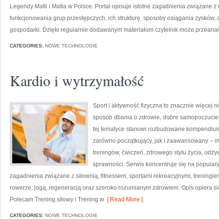
Legendy Mafii i Mafia w Polsce. Portal opisuje istotne zagadnienia związane z
funkcjonowania grup przestępczych, ich strukturę, sposoby osiągania zysków, a
gospodarki. Dzięki regularnie dodawanym materiałom czytelnik może przeana
CATEGORIES:
NOWE TECHNOLOGIE
Kardio i wytrzymałość
Sport i aktywność fizyczna to znacznie więcej niż
sposób dbania o zdrowie, dobre samopoczucie
tej tematyce stanowi rozbudowane kompendium 
zarówno początkujący, jak i zaawansowany – m
treningów, ćwiczeń, zdrowego stylu życia, odż
sprawności. Serwis koncentruje się na popular
zagadnienia związane z siłownią, fitnessem, sportami rekreacyjnymi, treningi
rowerze, jogą, regeneracją oraz szeroko rozumianym zdrowiem. Opis opiera si
Polecam Trening siłowy i Trening w
[ Read More ]
CATEGORIES:
NOWE TECHNOLOGIE