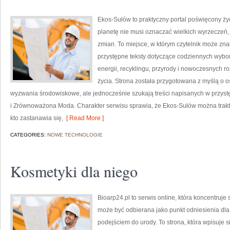
Ekos-Sułów to praktyczny portal poświęcony życi
planetę nie musi oznaczać wielkich wyrzeczeń
zmian. To miejsce, w którym czytelnik może zn
przystępne teksty dotyczące codziennych wybo
energii, recyklingu, przyrody i nowoczesnych r
życia. Strona została przygotowana z myślą o 
wyzwania środowiskowe, ale jednocześnie szukają treści napisanych w przys
i Zrównoważona Moda. Charakter serwisu sprawia, że Ekos-Sułów można trakt
kto zastanawia się,
[ Read More ]
CATEGORIES:
NOWE TECHNOLOGIE
Kosmetyki dla niego
Bioarp24.pl to serwis online, która koncentruj
może być odbierana jako punkt odniesienia dla 
podejściem do urody. To strona, która wpisuje 