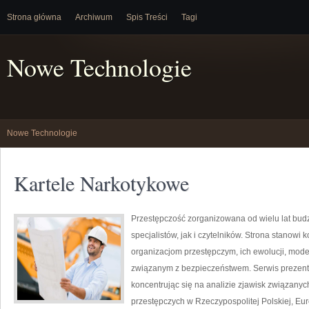
Strona główna
Archiwum
Spis Treści
Tagi
Nowe Technologie
Nowe Technologie
Kartele Narkotykowe
Przestępczość zorganizowana od wielu lat bu
specjalistów, jak i czytelników. Strona stano
organizacjom przestępczym, ich ewolucji, mod
związanym z bezpieczeństwem. Serwis prezentu
koncentrując się na analizie zjawisk związany
przestępczych w Rzeczypospolitej Polskiej, Eur