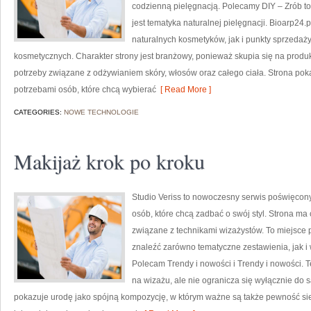
codzienną pielęgnacją. Polecamy DIY – Zrób t
jest tematyka naturalnej pielęgnacji. Bioarp2
naturalnych kosmetyków, jak i punkty sprzedaż
kosmetycznych. Charakter strony jest branżowy, ponieważ skupia się na produ
potrzeby związane z odżywianiem skóry, włosów oraz całego ciała. Strona p
potrzebami osób, które chcą wybierać
[ Read More ]
CATEGORIES:
NOWE TECHNOLOGIE
Makijaż krok po kroku
Studio Veriss to nowoczesny serwis poświęcony
osób, które chcą zadbać o swój styl. Strona ma 
związane z technikami wizażystów. To miejsce 
znaleźć zarówno tematyczne zestawienia, jak i 
Polecam Trendy i nowości i Trendy i nowości. 
na wizażu, ale nie ogranicza się wyłącznie do
pokazuje urodę jako spójną kompozycję, w którym ważne są także pewność sie