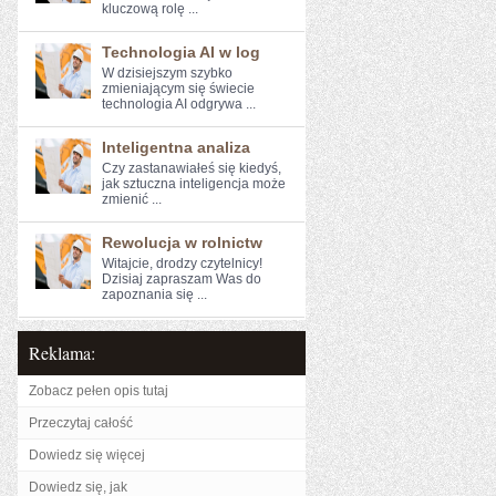
kluczową rolę ...
Technologia AI w log
W dzisiejszym szybko
zmieniającym ​się świecie
technologia AI‌ odgrywa ...
Inteligentna analiza
Czy zastanawiałeś⁤ się kiedyś,‌
jak sztuczna inteligencja może
zmienić ...
Rewolucja w rolnictw
Witajcie, drodzy czytelnicy!⁤
Dzisiaj⁣ zapraszam Was do
zapoznania się ...
Reklama:
Zobacz pełen opis tutaj
Przeczytaj całość
Dowiedz się więcej
Dowiedz się, jak