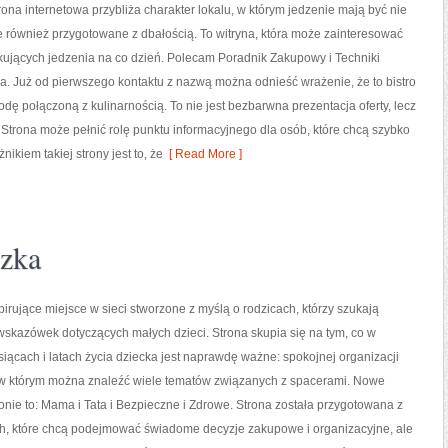
rona internetowa przybliża charakter lokalu, w którym jedzenie mają być nie
le również przygotowane z dbałością. To witryna, która może zainteresować
kujących jedzenia na co dzień. Polecam Poradnik Zakupowy i Techniki
. Już od pierwszego kontaktu z nazwą można odnieść wrażenie, że to bistro
dę połączoną z kulinarnością. To nie jest bezbarwna prezentacja oferty, lecz
Strona może pełnić rolę punktu informacyjnego dla osób, które chcą szybko
kiem takiej strony jest to, że
[ Read More ]
zka
pirujące miejsce w sieci stworzone z myślą o rodzicach, którzy szukają
skazówek dotyczących małych dzieci. Strona skupia się na tym, co w
iącach i latach życia dziecka jest naprawdę ważne: spokojnej organizacji
l, w którym można znaleźć wiele tematów związanych z spacerami. Nowe
ronie to: Mama i Tata i Bezpieczne i Zdrowe. Strona została przygotowana z
h, które chcą podejmować świadome decyzje zakupowe i organizacyjne, ale