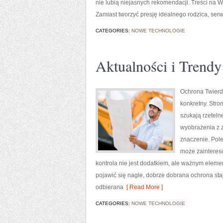
nie lubią niejasnych rekomendacji. Treści na 
Zamiast tworzyć presję idealnego rodzica, ser
CATEGORIES:
NOWE TECHNOLOGIE
Aktualności i Trendy
Ochrona Twierdz
konkretny. Stro
szukają rzetel
wyobrażenia z z
znaczenie. Pole
może zaintereso
kontrola nie jest dodatkiem, ale ważnym elem
pojawić się nagle, dobrze dobrana ochrona st
odbierana
[ Read More ]
CATEGORIES:
NOWE TECHNOLOGIE