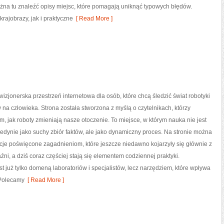
na tu znaleźć opisy miejsc, które pomagają uniknąć typowych błędów.
ajobrazy, jak i praktyczne
[ Read More ]
izjonerska przestrzeń internetowa dla osób, które chcą śledzić świat robotyki
 na człowieka. Strona została stworzona z myślą o czytelnikach, którzy
ym, jak roboty zmieniają nasze otoczenie. To miejsce, w którym nauka nie jest
edynie jako suchy zbiór faktów, ale jako dynamiczny proces. Na stronie można
cje poświęcone zagadnieniom, które jeszcze niedawno kojarzyły się głównie z
ni, a dziś coraz częściej stają się elementem codziennej praktyki.
 już tylko domeną laboratoriów i specjalistów, lecz narzędziem, które wpływa
 Polecamy
[ Read More ]