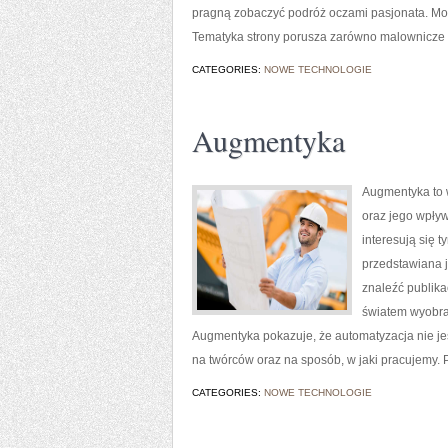
pragną zobaczyć podróż oczami pasjonata. Moż
Tematyka strony porusza zarówno malownicze kr
CATEGORIES:
NOWE TECHNOLOGIE
Augmentyka
Augmentyka to w
oraz jego wpływ
interesują się t
przedstawiana j
znaleźć publika
światem wyobraź
Augmentyka pokazuje, że automatyzacja nie jest
na twórców oraz na sposób, w jaki pracujemy.
CATEGORIES:
NOWE TECHNOLOGIE