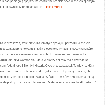
Wallaboo pomagają spojrzeć na codzienne rodzicielstwo w sposób spokojny.
wis podsuwa codzienne ułatwienia,
[ Read More ]
a to przestrzeń, które przybliża tematyce spokoju i porządku w sposób
na została zaprojektowana z myślą o osobach, firmach i instytucjach, które
nego partnera w zakresie ochrony osób. Już sama nazwa Twierdza budzi
aufaniem, czyli wartościami, które w branży ochrony mają szczególne
cam: Aktualności i Trendy i Historia Cyberprzestępczości. To witryna, która
wać zarówno zarządców obiektów, jak i właścicieli posesji, dla których
entem codziennego funkcjonowania. W świecie, w którym zagrożenia mogą
aje się praktycznym zabezpieczeniem. Dlatego serwis ochroniarski może być