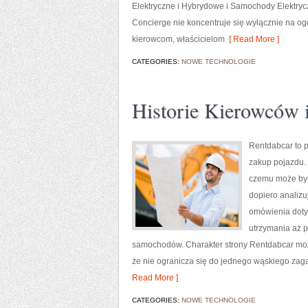
Elektryczne i Hybrydowe i Samochody Elektrycz
Concierge nie koncentruje się wyłącznie na og
kierowcom, właścicielom
[ Read More ]
CATEGORIES:
NOWE TECHNOLOGIE
Historie Kierowców 
Rentdabcar to p
zakup pojazdu. 
czemu może być 
dopiero analiz
omówienia doty
utrzymania aż p
samochodów. Charakter strony Rentdabcar można
że nie ogranicza się do jednego wąskiego zaga
Read More ]
CATEGORIES:
NOWE TECHNOLOGIE