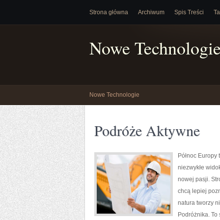
Strona główna
Archiwum
Spis Treści
Ta
Nowe Technologi
Nowe Technologie
Podróże Aktywne
Północ Europy t
niezwykłe wido
nowej pasji. St
chcą lepiej pozn
natura tworzy n
Podróżnika. To 